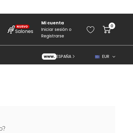
Mi cuenta
0
NUEVO
Iniciar sesión
o
Salones
Registrarse
ESPAÑA
EUR
rincipiantes
ara Principiantes
o?