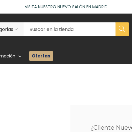
ACCEDE A NUESTROS DESCUENTOS DE BIENVENIDA
as)
VISITA NUESTRO NUEVO SALÓN EN MADRID
ACCEDE A NUESTROS DESCUENTOS DE BIENVENIDA
as)
Ofertas
rmación
rhairpieces
Creadores Superhair
Inventario
es Asociados
Reseñas Y Testimonios
Guía Para P
ta Profesional
Proyecto Solidario
Consulta P
¿Cliente Nuev