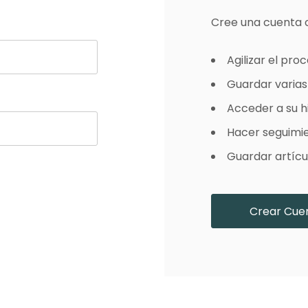
es Runhair
Preguntas Frecuentes
Videoteca
Cree una cuenta 
Comenzar Aqui
Catálogo D
Contacto
Agilizar el pr
Envíos Y Devoluciones
Guardar varias
Acceder a su hi
Hacer seguimi
Guardar artícul
Crear Cue