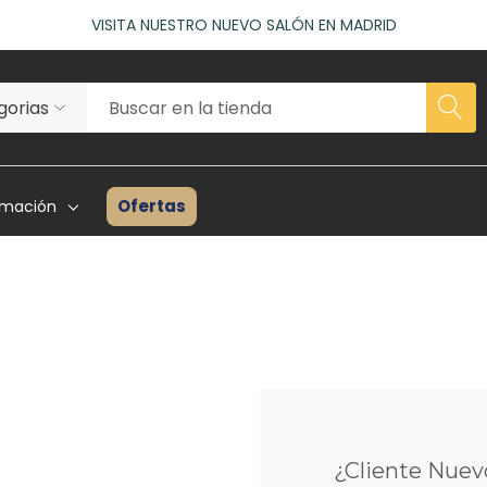
ACCEDE A NUESTROS DESCUENTOS DE BIENVENIDA
as)
VISITA NUESTRO NUEVO SALÓN EN MADRID
ACCEDE A NUESTROS DESCUENTOS DE BIENVENIDA
as)
Ofertas
rmación
rhairpieces
Creadores Superhair
Inventario
es Asociados
Reseñas Y Testimonios
Guía Para P
ta Profesional
Proyecto Solidario
Consulta P
¿Cliente Nuev