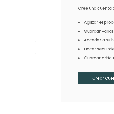
es Runhair
Preguntas Frecuentes
Videoteca
Cree una cuenta 
Comenzar Aqui
Catálogo D
Contacto
Agilizar el pr
Envíos Y Devoluciones
Guardar varias
Acceder a su hi
Hacer seguimi
Guardar artícul
Crear Cue