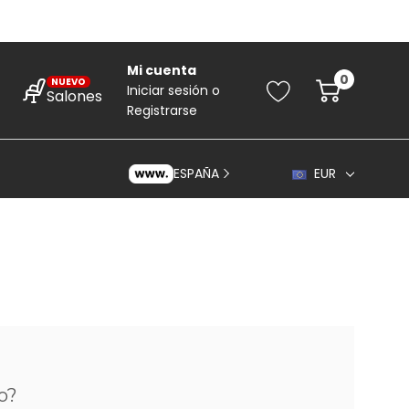
Mi cuenta
0
NUEVO
Iniciar sesión
o
Salones
Registrarse
ESPAÑA
EUR
rincipiantes
ara Principiantes
o?