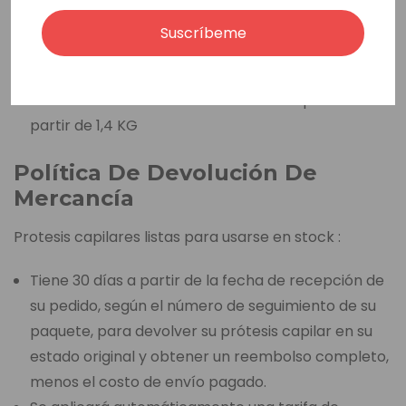
A través de FedEx Express (3-6 días laborables)
Suscríbeme
Tarifa de envío base de 45 euros
Tarifa de envío adicional basada en el peso a
partir de 1,4 KG
Política De Devolución De
Mercancía
Protesis capilares listas para usarse en stock :
Tiene 30 días a partir de la fecha de recepción de
su pedido, según el número de seguimiento de su
paquete, para devolver su prótesis capilar en su
estado original y obtener un reembolso completo,
menos el costo de envío pagado.