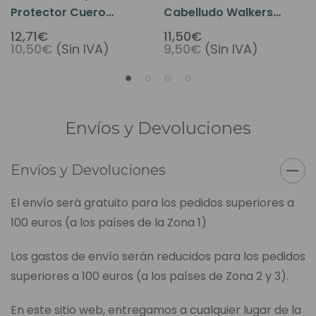
Protector Cuero
Cabelludo Walkers
Cabelludo 41ml (Roll
Fuerte 1.4 Oz (Dab On)
12,71€
11,50€
10,50€
(Sin IVA)
9,50€
(Sin IVA)
On)
Envíos y Devoluciones
Envíos y Devoluciones
El envío será gratuito para los pedidos superiores a
100 euros (a los países de la Zona 1)
Los gastos de envío serán reducidos para los pedidos
superiores a 100 euros (a los países de Zona 2 y 3).
En este sitio web, entregamos a cualquier lugar de la