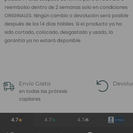
reembolso dentro de 2 semanas solo en condiciones
ORIGINALES. Ningún cambio o devolución será posible
después de los 14 días hábiles. Si el producto ya ha
sido cortado, colocado, desgastado y usado, la
garantía ya no estará disponible.
Envío Gratis
Devoluc
en todas las prótesis
capilares
4.7
4.7
4.7