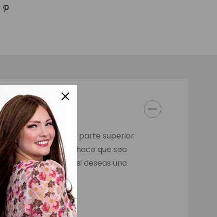
ventanas de tul en la parte superior
iel en toda la unidad hace que sea
s una gran elección si deseas una