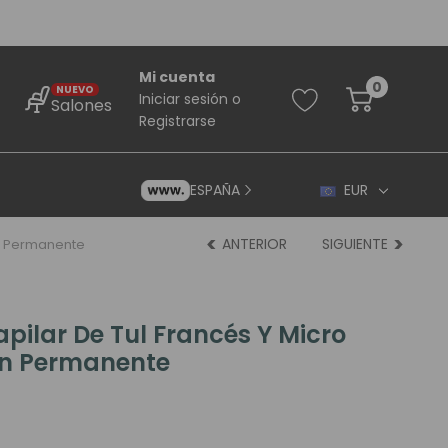
Mi cuenta
0
NUEVO
Iniciar sesión
o
Salones
Registrarse
ESPAÑA
EUR
ANTERIOR
SIGUIENTE
on Permanente
apilar De Tul Francés Y Micro
Con Permanente
rincipiantes
ara Principiantes