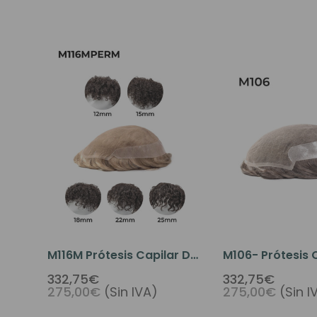
ESTILO DEL CABELLO
M116M Prótesis Capilar De
M106- Prótesis 
Tul Francés Y Poli Rizada /
Para Hombres D
332,75€
332,75€
275,00€
(Sin IVA)
275,00€
(Sin I
Con Permanente
Francés Y Micro 