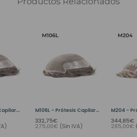
Productos Relacionados
Estilo libre
Capilar
M106L - Prótesis Capilar
M204 - Pró
e Tul
Para Hombres De Tul
Completo 
332,75€
344,85€
VA)
275,00€
(Sin IVA)
285,00€
Piel
Francés Y Micro Piel
Con Perím
Piel