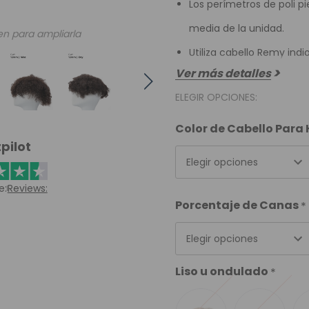
Los perímetros de poli pi
media de la unidad.
en para ampliarla
Utiliza cabello Remy indi
Ver más detalles
ELEGIR OPCIONES:
Color de Cabello Par
pilot
Elegir opciones
e:
Reviews:
Porcentaje de Canas
*
Elegir opciones
Liso u ondulado
*