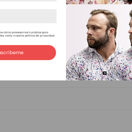
Parte sperior de tul francés de 5 cm de ancho y co
transparente (0,2 mm de grosor) que cubre la zona
poli 4,5 cm en cada lado, 9 cm en la parte posterio
delantera. Ventanas de encaje en la parte superio
re cómo procesamos tus datos para
, visita nuestra política de privacidad.
transpirable. El amplio perímetro de piel facilita el 
tamaño más pequeño.
uscríbeme
20x25,5 cm, se puede cortar hasta 15x20 cm, prác
tamaño ya que se puede cortar la zona del encaje
más corto ya que la corona desaparecería, tampoc
frontal del pelo).
115% parte superior y coronilla, 100% en el resto