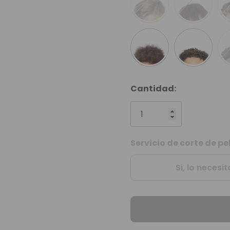
Cantidad:
Servicio de corte de p
Unidades
disponibles:
Si, lo necesit