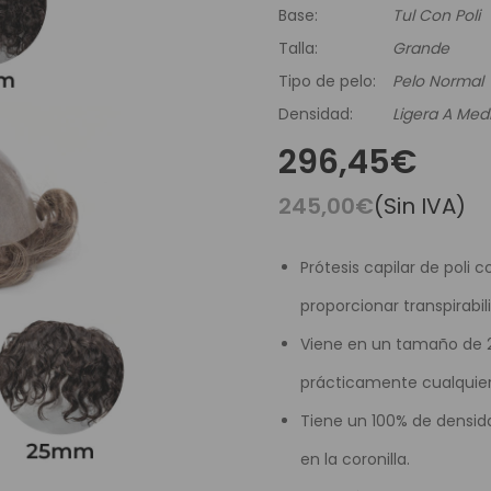
es Runhair
Preguntas Frecuentes
Videoteca
Base:
Tul Con Poli
Comenzar Aqui
Catálogo D
Talla:
Grande
Contacto
Tipo de pelo:
Pelo Normal
Densidad:
Ligera A Med
Envíos Y Devoluciones
296,45€
245,00€
(Sin IVA)
Prótesis capilar de poli 
proporcionar transpirabil
Viene en un tamaño de 2
prácticamente cualquier
Tiene un 100% de densidad
en la coronilla.