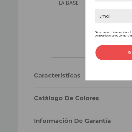
LA BASE
*Para más información sob
comunicaciones comerciales
S
TAMAÑO
Características
Catálogo De Colores
DENSIDAD
Información De Garantía