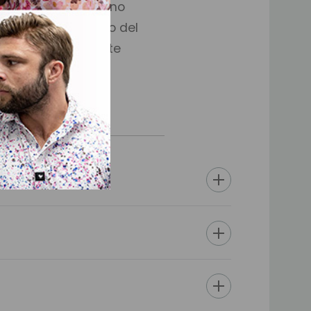
n piel de poliuretano
 perimetral. Ancho del
r y 5 cm en la parte
r para hacerla
corte a cualquier
ticamente cualquier
. (No se debe cortar
o cortar la línea