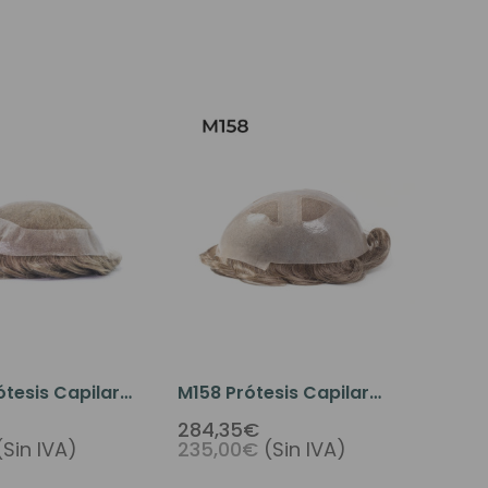
tesis Capilar
M158 Prótesis Capilar
En Tul Francés,
Hombre Base Polypiel Con
284,35€
(Sin IVA)
235,00€
(Sin IVA)
etro En Micro
Tul Francés Ventanas