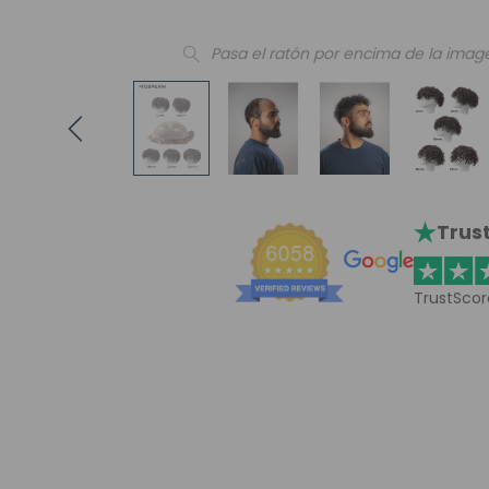
Pasa el ratón por encima de la imag
Trust
TrustScor