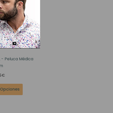
 - Peluca Médica
um
05€
r Opciones