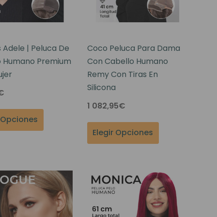
 Adele | Peluca De
Coco Peluca Para Dama
o Humano Premium
Con Cabello Humano
jer
Remy Con Tiras En
Silicona
€
1 082,95€
r Opciones
Elegir Opciones