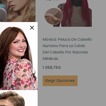
E I Peluca De
Mónica: Peluca De Cabello
o Europeo Con
Humano Para La Caída
uperior De Encaje
Del Cabello Por Razones
l Mono
Médicas.
€
1 058,75€
r Opciones
Elegir Opciones