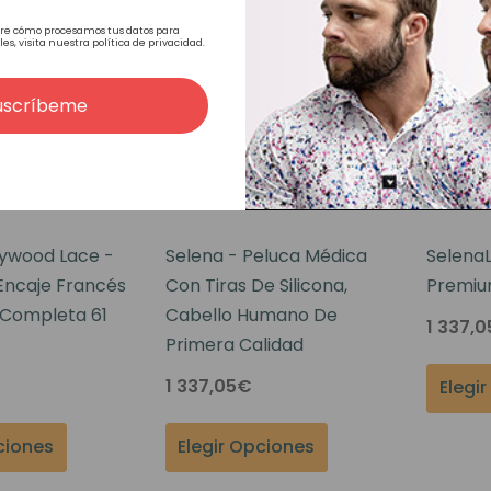
re cómo procesamos tus datos para
, visita nuestra política de privacidad.
uscríbeme
lywood Lace -
Selena - Peluca Médica
SelenaL
Encaje Francés
Con Tiras De Silicona,
Premi
 Completa 61
Cabello Humano De
1 337,
Primera Calidad
1 337,05€
Elegi
ciones
Elegir Opciones