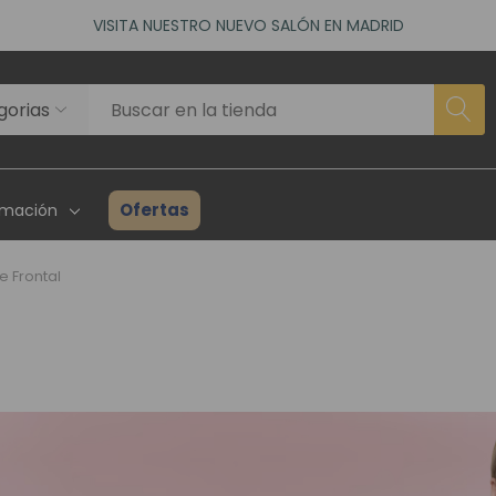
VISITA NUESTRO NUEVO SALÓN EN MADRID
ACCEDE A NUESTROS DESCUENTOS DE BIENVENIDA
as)
VISITA NUESTRO NUEVO SALÓN EN MADRID
ACCEDE A NUESTROS DESCUENTOS DE BIENVENIDA
as)
Ofertas
rmación
e Frontal
rhairpieces
Creadores Superhair
Inventario
es Asociados
Reseñas Y Testimonios
Guía Para P
ta Profesional
Proyecto Solidario
Consulta P