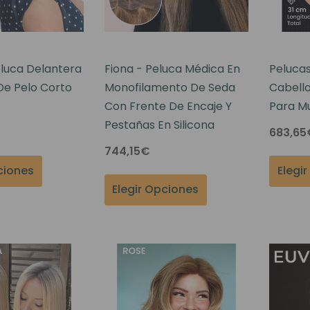
eluca Delantera
Fiona - Peluca Médica En
Pelucas
De Pelo Corto
Monofilamento De Seda
Cabell
Con Frente De Encaje Y
Para Mu
Pestañas En Silicona
683,65
744,15€
ciones
Elegi
Elegir Opciones