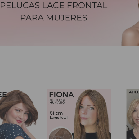
es Runhair
Preguntas Frecuentes
Videoteca
Comenzar Aqui
Catálogo D
Contacto
Envíos Y Devoluciones