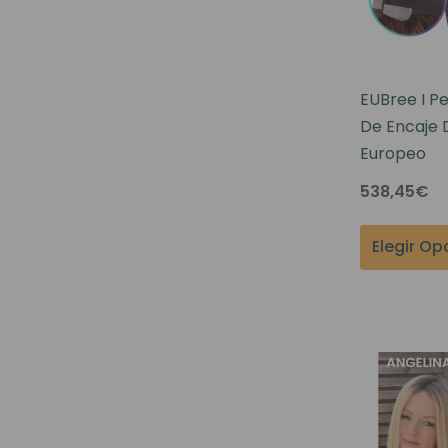
EUBree I P
De Encaje 
Europeo
538,45€
Elegir Op