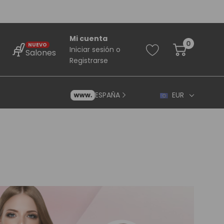
Mi cuenta
0
NUEVO
Iniciar sesión
o
Salones
Registrarse
ESPAÑA
EUR
rincipiantes
ara Principiantes