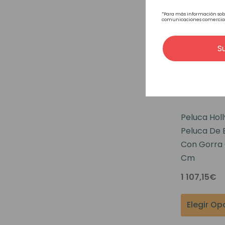
*Para más información sob
comunicaciones comerciales
S
Peluca Hol
Peluca De 
Con Gorra
Cm
1 107,15€
Elegir Op