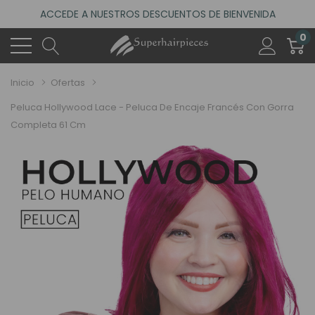
ACCEDE A NUESTROS DESCUENTOS DE BIENVENIDA
4.6
(485 reseñas)
0
VISITA NUESTRO NUEVO SALÓN EN MADRID
ACCEDE A NUESTROS DESCUENTOS DE BIENVENIDA
Inicio
Ofertas
4.6
(485 reseñas)
Peluca Hollywood Lace - Peluca De Encaje Francés Con Gorra
Completa 61 Cm