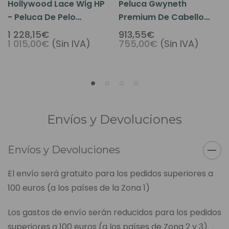
Hollywood Lace Wig HP
Peluca Gwyneth
- Peluca De Pelo
Premium De Cabello
Completo De Encaje
Humano Con Gorra
1 228,15€
913,55€
1 015,00€
(Sin IVA)
755,00€
(Sin IVA)
Francés Premium Hair
Completa Para Mujer
Envíos y Devoluciones
Envíos y Devoluciones
El envío será gratuito para los pedidos superiores a
100 euros (a los países de la Zona 1)
Los gastos de envío serán reducidos para los pedidos
superiores a 100 euros (a los países de Zona 2 y 3).