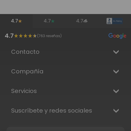
mantenimiento más rápida y sin riesgos, te
recomendamos utilizar
cintas adhesivas
, que
ofrecen una fijación segura evitando cualquier
4.7
4.7
4.7
filtración
4.7
(
763
reseñas)
Contacto
Compañía
Servicios
Suscríbete y redes sociales