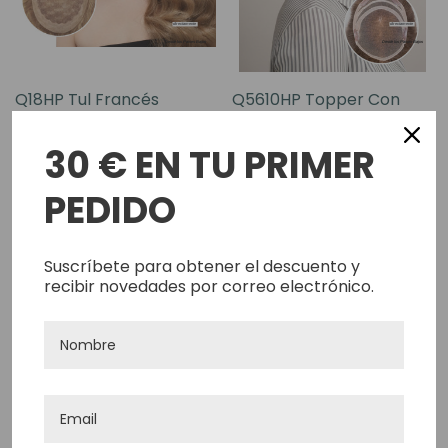
Q18HP Tul Francés
Q5610HP Topper Con
Prótesis Capilar Para
Clip - Tul Francés Con
Mujer Con Cabello Remy
Cabello Premium
30 € EN TU PRIMER
998,25€
502,15€
Premium
PEDIDO
Añadir Rápido
Añadir Rápido
Suscríbete para obtener el descuento y
recibir novedades por correo electrónico.