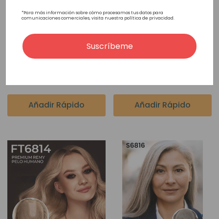
*Para más información sobre cómo procesamos tus datos para
comunicaciones comerciales, visita nuestra política de privacidad.
Suscríbeme
FT3514 Topper De Tul
EZ Tul3506 Topper De
Francés Con Clips De
Cabello Premium Con
Cabello Premium
Monofilamento Y Clips
502,15€
284,35€
Añadir Rápido
Añadir Rápido