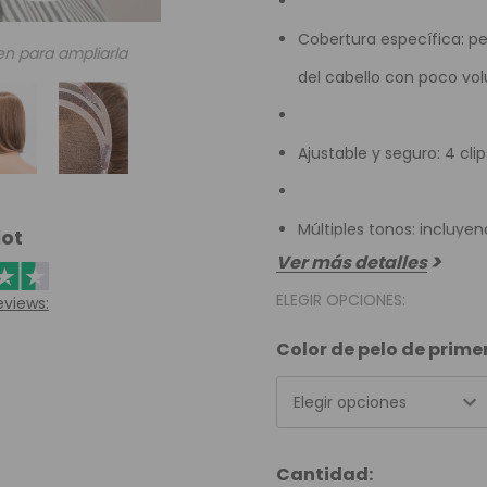
Cobertura específica: per
en para ampliarla
del cabello con poco vo
Ajustable y seguro: 4 cli
Múltiples tonos: incluye
lot
Ver más detalles
ELEGIR OPCIONES:
eviews:
Color de pelo de prim
Elegir opciones
Unidades
Cantidad: