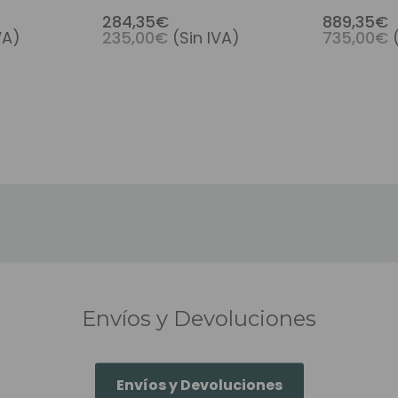
 Y Tul
Cabello Premium Con
Francés Y
284,35€
889,35€
VA)
235,00€
(Sin IVA)
735,00€
Monofilamento Y Clips
Poli
Envíos y Devoluciones
Envíos y Devoluciones