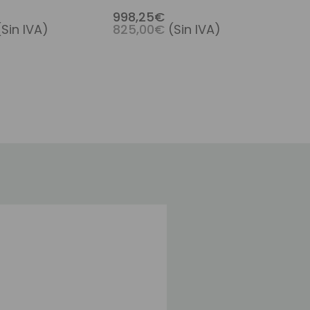
 Perímetro De
Prótesis Capilar Para
998,25€
(Sin IVA)
825,00€
(Sin IVA)
Mujer Con Cabello Remy
Premium