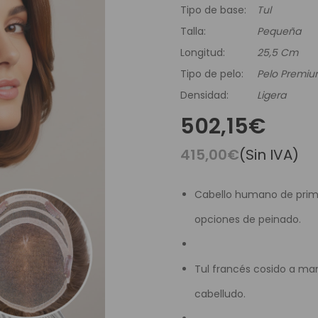
es Runhair
Preguntas Frecuentes
Videoteca
Tipo de base:
Tul
Comenzar Aqui
Catálogo D
Talla:
Pequeña
Contacto
Longitud:
25,5 Cm
Tipo de pelo:
Pelo Premi
Envíos Y Devoluciones
Densidad:
Ligera
502,15€
415,00€
(Sin IVA)
Cabello humano de primer
opciones de peinado.
Tul francés cosido a mano
cabelludo.