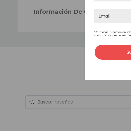
LA DURABILIDAD
Información De Garantía
ONDULADO
*Para más información sob
comunicaciones comerciales
ESTILO DEL CABELLO
S