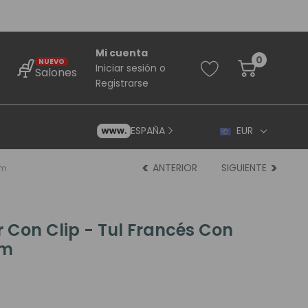
Mi cuenta
0
NUEVO
Iniciar sesión
o
Salones
Registrarse
ESPAÑA
EUR
ANTERIOR
SIGUIENTE
um
 Con Clip - Tul Francés Con
um
rincipiantes
ara Principiantes