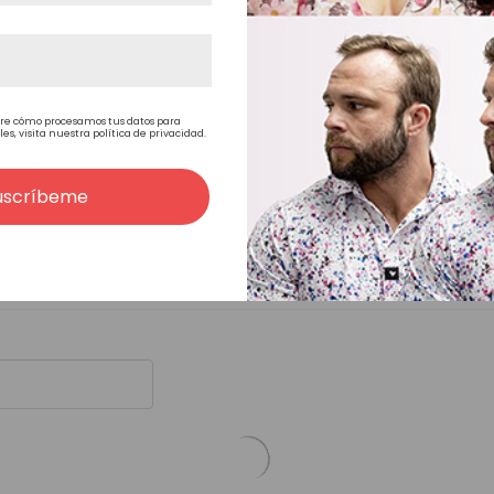
Corta a media
Liso natural
re cómo procesamos tus datos para
, visita nuestra política de privacidad.
Estilo libre
uscríbeme