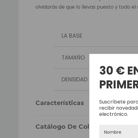
olvidarás de que lo llevas puesto y todo e
LA BASE
TAMAÑO
30 € E
DENSIDAD
PRIMER
CABELLO
Suscríbete para
Características
recibir novedad
electrónico.
LARGO DEL CABELLO
Catálogo De Colores