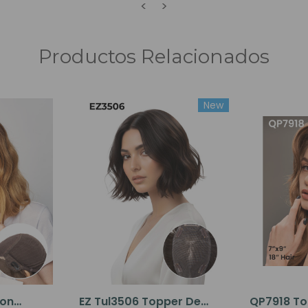
<
>
Productos Relacionados
New
Con
EZ Tul3506 Topper De
QP7918 To