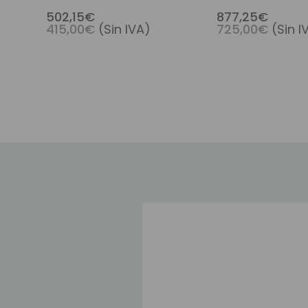
Francés Con Clips De
Cabello Premium
502,15€
877,25€
415,00€
(Sin IVA)
725,00€
(Sin I
Cabello Premium
Francés