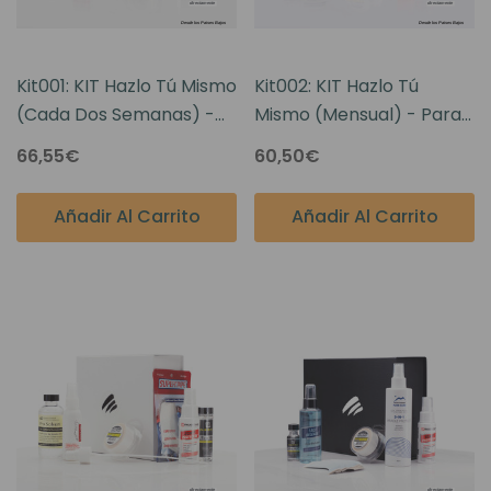
Kit001: KIT Hazlo Tú Mismo
Kit002: KIT Hazlo Tú
(Cada Dos Semanas) -
Mismo (Mensual) - Para
Para Piezas De Tul
Piezas De Monofilamento
66,55€
60,50€
Frontal
Añadir Al Carrito
Añadir Al Carrito