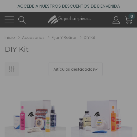
ACCEDE A NUESTROS DESCUENTOS DE BIENVENIDA
0
4.6
(485 reseñas)
VISITA NUESTRO NUEVO SALÓN EN MADRID
ACCEDE A NUESTROS DESCUENTOS DE BIENVENIDA
Inicio
Accesorios
Fijar Y Retirar
DIY Kit
4.6
(485 reseñas)
DIY Kit