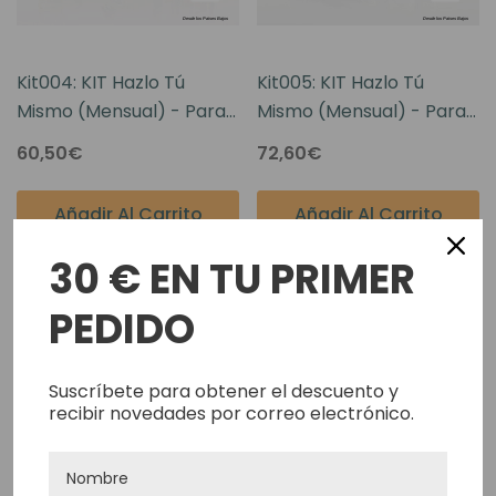
Kit004: KIT Hazlo Tú
Kit005: KIT Hazlo Tú
Mismo (Mensual) - Para
Mismo (Mensual) - Para
Piezas De Poli
Piezas De Tul
60,50€
72,60€
Añadir Al Carrito
Añadir Al Carrito
30 € EN TU PRIMER
PEDIDO
Suscríbete para obtener el descuento y
recibir novedades por correo electrónico.