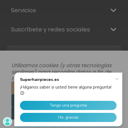
Servicios
Suscríbete y redes sociales
Utilizamos cookies (y otras tecnologías
similares) para recopilar datos a fin de
mejorar su experiencia de compra.
Configuración
Modificar preferencias de datos
|
Rechazar todo
Envíos, Devoluciones y Garantía
|
Privacidad
|
Términos y condiciones
Aceptar todas las cookies
© 2026 Superhairpieces.es