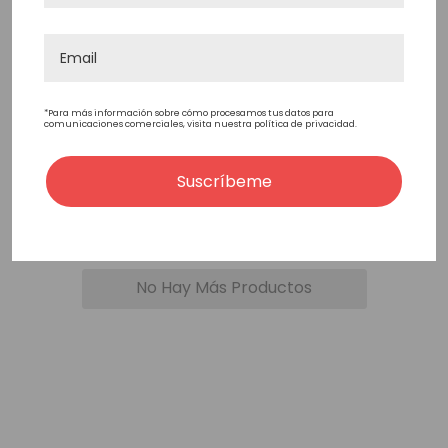
Small White Glue
Applicator Brush
*Para más información sobre cómo procesamos tus datos para
comunicaciones comerciales, visita nuestra política de privacidad.
0,48€
Suscríbeme
Añadir Rápido
No Hay Más Productos