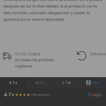
después de los 14 días hábiles. Si el producto ya ha
sido cortado, colocado, desgastado y usado, la
garantía ya no estará disponible.
Envío Gratis
Devoluc
en todas las prótesis
capilares
4.7
4.7
4.7
4.7
(
763
reseñas)