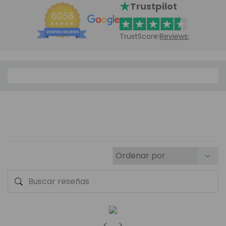
Trustpilot
TrustScore:
Reviews:
<
>