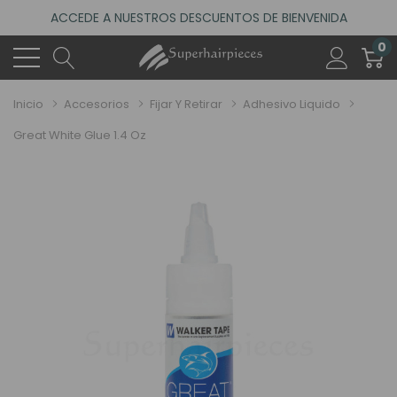
ACCEDE A NUESTROS DESCUENTOS DE BIENVENIDA
4.6
(485 reseñas)
0
VISITA NUESTRO NUEVO SALÓN EN MADRID
ACCEDE A NUESTROS DESCUENTOS DE BIENVENIDA
Inicio
Accesorios
Fijar Y Retirar
Adhesivo Liquido
4.6
(485 reseñas)
Great White Glue 1.4 Oz