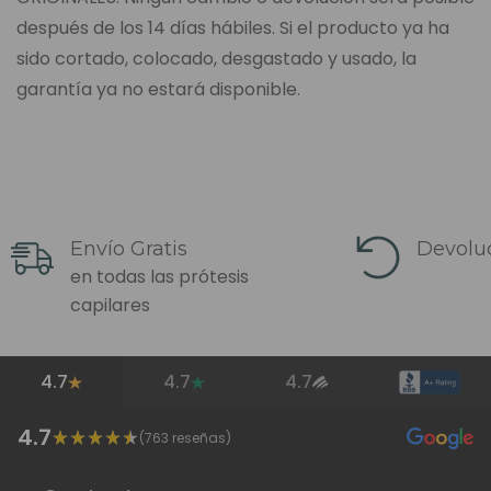
después de los 14 días hábiles. Si el producto ya ha
sido cortado, colocado, desgastado y usado, la
garantía ya no estará disponible.
Envío Gratis
Devoluc
en todas las prótesis
capilares
4.7
4.7
4.7
4.7
(
763
reseñas)