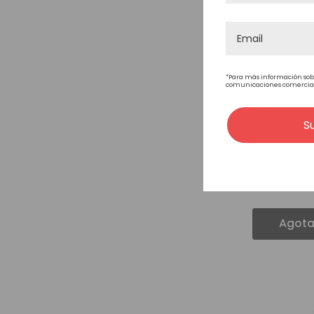
*Para más información sob
comunicaciones comerciales
S
Keune Mois
Shampoo 8
23,96€
Agot