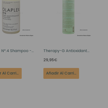
x Nº.4 Shampoo -
Therapy-G Antioxidant
Shampoo For Thinning
29,95€
Hair 12oz
Añadir Al Carrito
Añadir Al Carrito