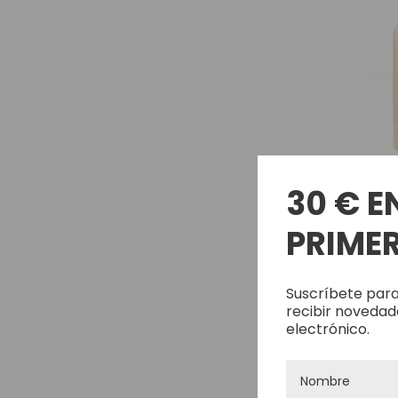
30 € E
Champú PPI
PRIMER
15,97€
Suscríbete para
recibir novedad
electrónico.
Agotado