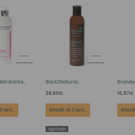
Hidratante
Back2Natural
Brandyw
Glam Rocker
HydroBalance Organic
Wig Sh
38,60€
15,97€
Luxury Champú 8 Oz
Añadir Al Carrito
Añadir Al Carrito
Agotado