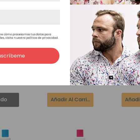
re cómo procesamos tus datos para
, visita nuestra política de privacidad.
uscríbeme
turizing
Sunshine Hairpiece
Schwar
.5 Oz
Shampoo 8.4 Oz
ORANG
19,30€
28,62€
Neutral
ado
Añadir Al Carrito