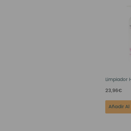
Limpiador 
RemySoft 
23,96€
8oz