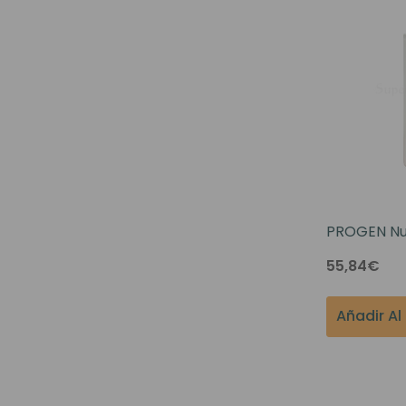
PROGEN Nut
Women's No
55,84€
Shampoo 1