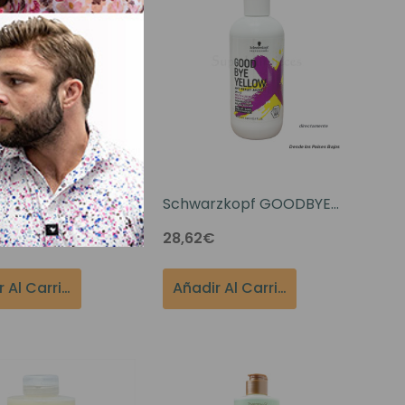
zkopf GOODBYE
Schwarzkopf GOODBYE
E Champú
YELLOW Champú
28,62€
izador 300ml
Neutralizador 300ml
Añadir Al Carrito
Añadir Al Carrito