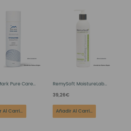
e Colores
Mark Pure Care
RemySoft MoistureLab
 Hidratante 8 Oz
Limpiador Hidratante 8oz
39,26€
Añadir Al Carrito
Añadir Al Carrito