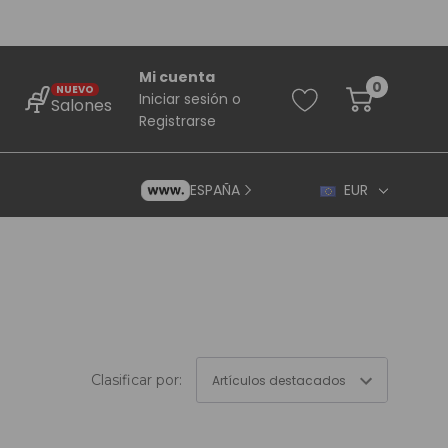
Mi cuenta
0
NUEVO
Iniciar sesión
o
Salones
Registrarse
ESPAÑA
EUR
rincipiantes
Clasificar por:
ara Principiantes