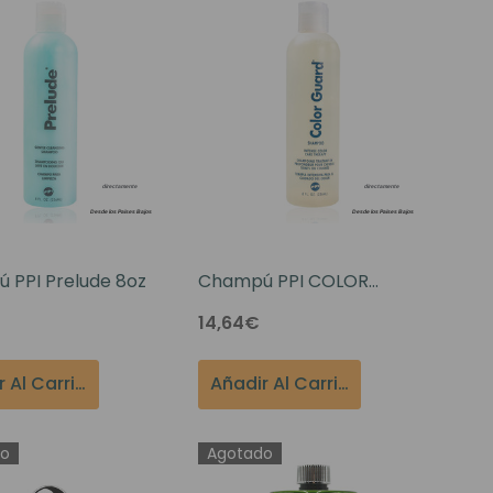
 PPI Prelude 8oz
Champú PPI COLOR
GUARD 8oz
14,64€
Añadir Al Carrito
Añadir Al Carrito
do
Agotado