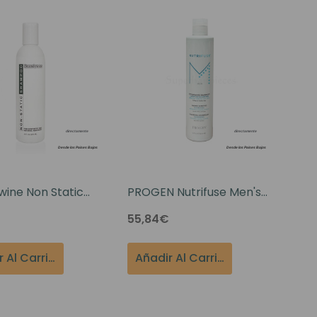
ine Non Static
PROGEN Nutrifuse Men's
ampoo 8oz
Nourishing Shampoo 10oz
55,84€
Añadir Al Carrito
Añadir Al Carrito