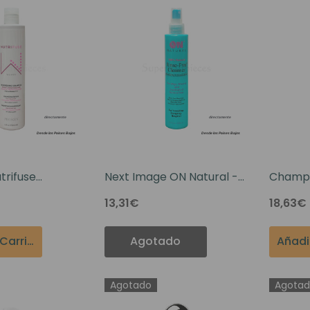
rifuse
Next Image ON Natural -
Champú
urishing
Champú En Seco 8oz
13,31€
18,63€
0oz
Añadir Al Carrito
Agotado
Agotado
Agota