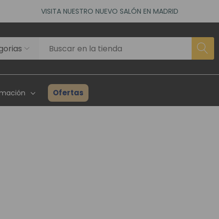
VISITA NUESTRO NUEVO SALÓN EN MADRID
ACCEDE A NUESTROS DESCUENTOS DE BIENVENIDA
as)
VISITA NUESTRO NUEVO SALÓN EN MADRID
ACCEDE A NUESTROS DESCUENTOS DE BIENVENIDA
as)
Ofertas
rmación
rhairpieces
Creadores Superhair
Inventario
es Asociados
Reseñas Y Testimonios
Guía Para P
ta Profesional
Proyecto Solidario
Consulta P