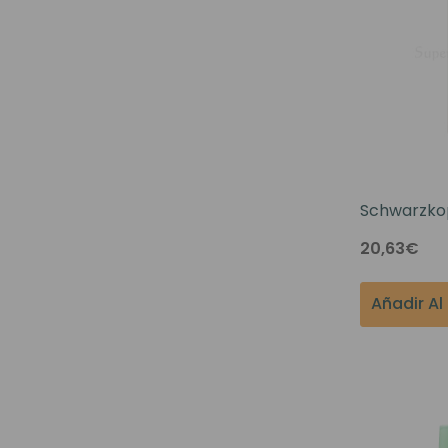
Schwarzko
KICK Sham
20,63€