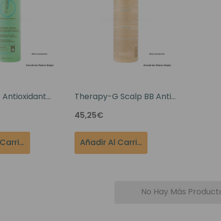
Antioxidant
Therapy-G Scalp BB Anti-
or Chemically
Aging Shampoo For
45,25€
r 12oz
Thinning Hair 12oz
Añadir Al Carrito
Añadir Al Carrito
No Hay Más Product