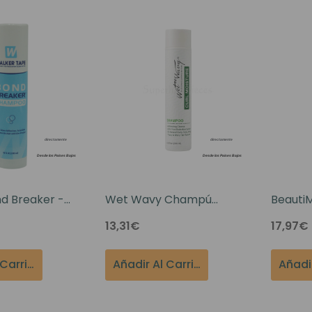
es Runhair
Preguntas Frecuentes
Videoteca
Comenzar Aqui
Catálogo D
Contacto
Envíos Y Devoluciones
d Breaker -
Wet Wavy Champú
Beauti
 Oz
Hidratante Para Rizos
Champú
13,31€
17,97€
10.1oz
Añadir Al Carrito
Añadir Al Carrito