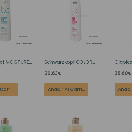
pf MOISTURE
Schwarzkopf COLOR
Olaple
poo 250ml
FREEZE Shampoo 250ml
250ml
20,63€
38,60€
Añadir Al Carrito
Añadir Al Carrito