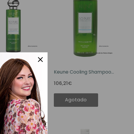
Cooling Shampoo
Keune Cooling Shampoo
33.8 OZ
106,21€
otado
Agotado