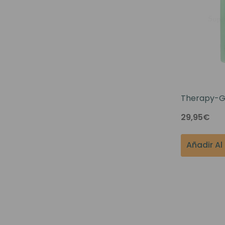
Therapy-G 
Shampoo F
29,95€
Treated Hai