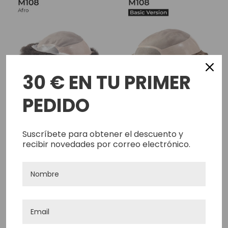
30 € EN TU PRIMER
PEDIDO
Peluca De Hombre Afro
M108 Versión Básica -
M108 Con Parte Superior
Prótesis Capilar
Suscríbete para obtener el descuento y
recibir novedades por correo electrónico.
Mono Y Cabello Afro
Monofilamento Para
308,55€
272,25€
Hombre
Añadir Rápido
Añadir Rápido
Comparar
Comparar