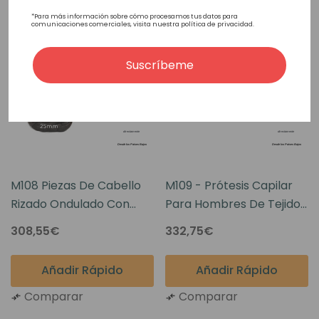
*Para más información sobre cómo procesamos tus datos para
comunicaciones comerciales, visita nuestra política de privacidad.
Suscríbeme
M108 Piezas De Cabello
M109 - Prótesis Capilar
Rizado Ondulado Con
Para Hombres De Tejido
Permanente
Monofilamento Y Frontal
308,55€
332,75€
De Tul Francés
Indetectable
Añadir Rápido
Añadir Rápido
Comparar
Comparar