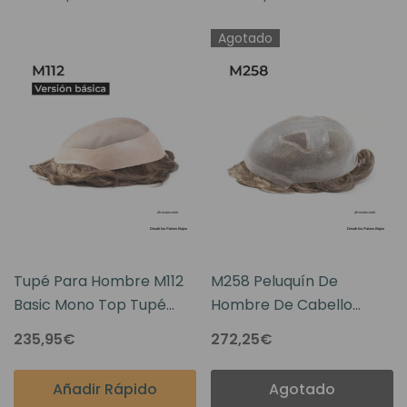
Agotado
Tupé Para Hombre M112
M258 Peluquín De
Basic Mono Top Tupé
Hombre De Cabello
Para Hombre - Versión
Humano Con Base De Piel
235,95€
272,25€
Básica
Y Parte Superior De
Monofilamento
Añadir Rápido
Agotado