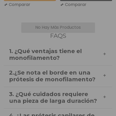
Comparar
Comparar
No Hay Más Productos
FAQS
1. ¿Qué ventajas tiene el
monofilamento?
2.¿Se nota el borde en una
El monofilamento es el material más robusto
prótesis de monofilamento?
entre nuestras bases de
prótesis capilares
. Si tu
prioridad es que la pieza dure entre 3 y 5 meses
3. ¿Qué cuidados requiere
Hay formas de evitar que la
prótesis capilar de
y soporte una densidad de cabello alta, esta
una pieza de larga duración?
monofilamento
se note. En Superhairpieces
base de malla es la inversión más inteligente.
nuestros sistemas suelen ser híbridos: llevan el
4. ¿Las prótesis capilares de