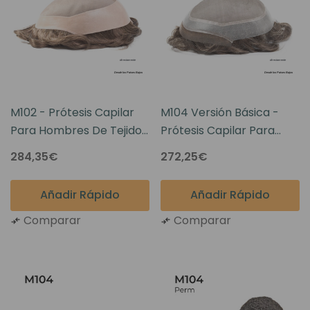
M102 - Prótesis Capilar
M104 Versión Básica -
Para Hombres De Tejido
Prótesis Capilar Para
Monofilamento
Hombres De Tejido
284,35€
272,25€
Monofilamento Con Una
Línea Frontal Natural
Añadir Rápido
Añadir Rápido
Comparar
Comparar