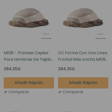
M108 - Prótesis Capilar
CC Forma Con Una Línea
Para Hombres De Tejido
Frontal Más Ancha M108
Monofilamento
Peluquín De Parte
284,35€
284,35€
Superior De
Monofilamento De
Añadir Rápido
Añadir Rápido
Cabello
Comparar
Comparar