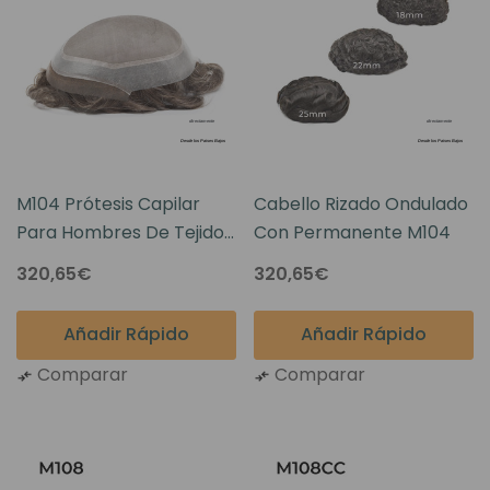
M104 Prótesis Capilar
Cabello Rizado Ondulado
Para Hombres De Tejido
Con Permanente M104
Monofilamento Con Una
320,65€
320,65€
Línea Frontal Natural
Añadir Rápido
Añadir Rápido
Comparar
Comparar