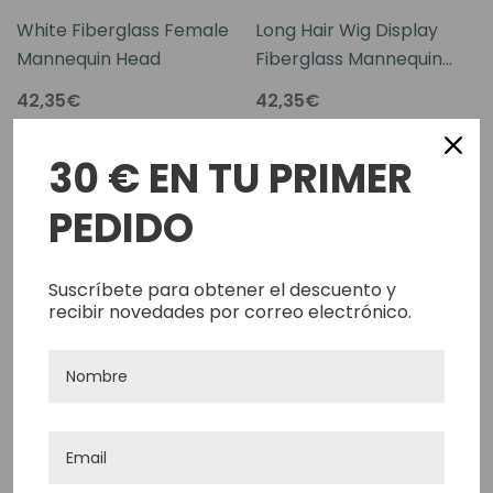
White Fiberglass Female
Long Hair Wig Display
Mannequin Head
Fiberglass Mannequin
Head High White Female
42,35€
42,35€
Añadir Al Carrito
Añadir Rápido
30 € EN TU PRIMER
PEDIDO
Agotado
Suscríbete para obtener el descuento y
recibir novedades por correo electrónico.