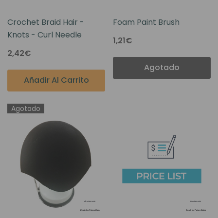
Crochet Braid Hair -
Foam Paint Brush
Knots - Curl Needle
1,21€
2,42€
Agotado
Añadir Al Carrito
Agotado