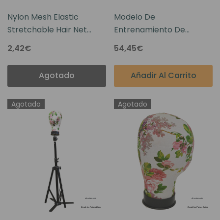
Nylon Mesh Elastic
Modelo De
Stretchable Hair Net
Entrenamiento De
With Elastic Band With
Prótesis Capilares Para
2,42€
54,45€
Double Open End Cut
Hombres
Agotado
Añadir Al Carrito
Agotado
Agotado