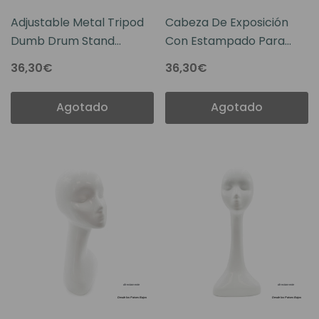
Adjustable Metal Tripod
Cabeza De Exposición
Dumb Drum Stand
Con Estampado Para
Holder Practice Pad Rack
Peluca O Prótesis Capilar
36,30€
36,30€
Bracket
Agotado
Agotado