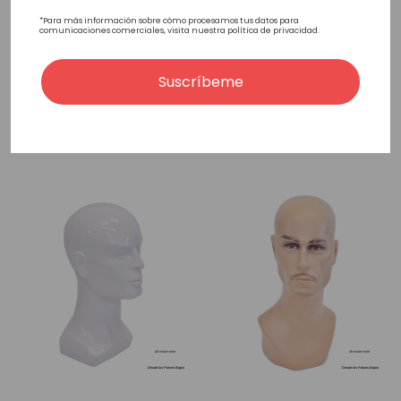
Display Female Foam
Soporte Para Peluca /
*Para más información sobre cómo procesamos tus datos para
comunicaciones comerciales, visita nuestra política de privacidad.
Mannequin Head Model
Prótesis Capilar
Hat Wig Display Stand
10,89€
35,09€
Suscríbeme
Rack White
Agotado
Añadir Al Carrito