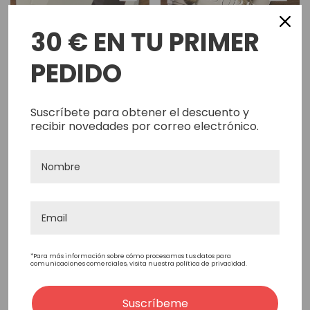
30 € EN TU PRIMER
Catálogo Hombre - 2020
Catálogo Mujer - 2018
PEDIDO
0,00€
0,00€
Suscríbete para obtener el descuento y
Añadir Al Carrito
Añadir Al Carrito
recibir novedades por correo electrónico.
No Hay Más Productos
Items
46
to
49
of
49
total
*Para más información sobre cómo procesamos tus datos para
1
2
3
4
comunicaciones comerciales, visita nuestra política de privacidad.
Suscríbeme