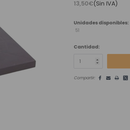
es Runhair
Preguntas Frecuentes
Videoteca
13,50€
(Sin IVA)
Comenzar Aqui
Catálogo D
Contacto
Unidades disponibles:
51
Envíos Y Devoluciones
Cantidad:
Compartir: