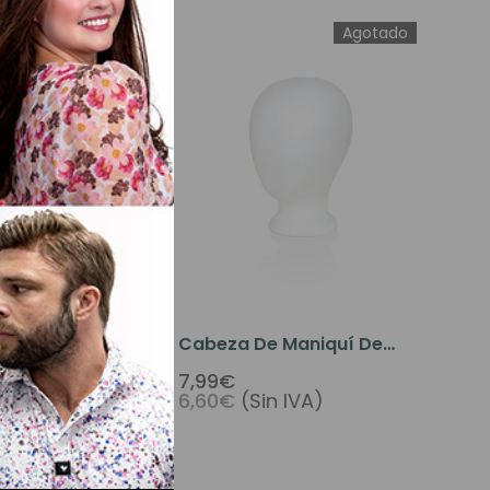
Agotado
Agotado
a Pelucas
Cabeza De Maniquí De
Poliespan En Blanco
7,99€
n IVA)
6,60€
(Sin IVA)