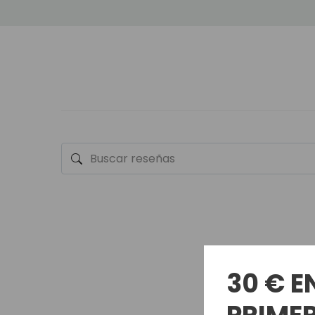
30 € E