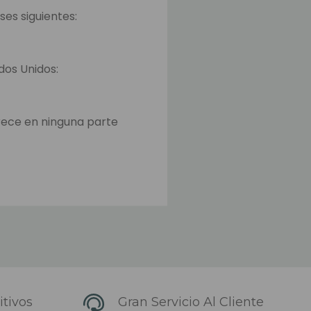
ses siguientes:
ados Unidos:
rece en ninguna parte
o y en la página para
iempo para transferir los
ajos.
ués que el envío ha
 elegido). Los
tivos
Gran Servicio Al Cliente