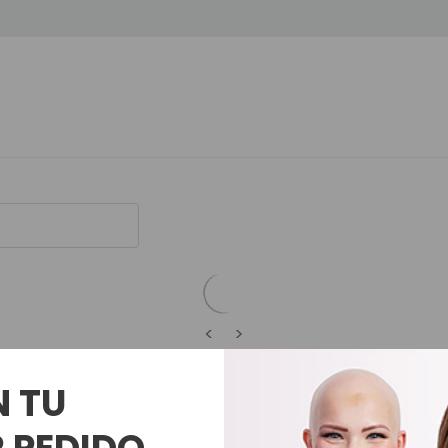
<
>
N TU
Productos Relacionados