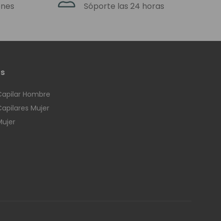
ros tampoco podemos
ones
Sóporte las 24 horas
os
Luxemburgo.
Capilar Hombre
Capilares Mujer
Mujer