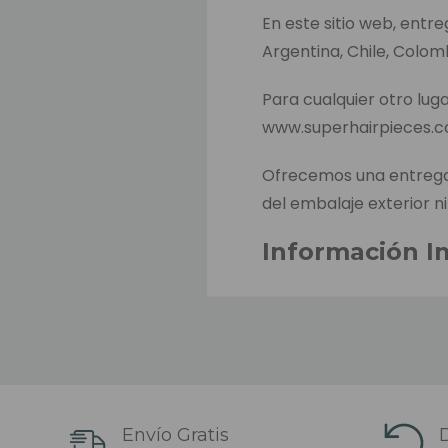
En este sitio web, entr
Argentina, Chile, Colom
Para cualquier otro luga
www.superhairpieces.
Ofrecemos una entrega 
del embalaje exterior ni
Información I
El tiempo estimado de 
hacer el pago. Este es e
productos entre almacen
El tiempo estimado de 
sido despachado (depend
Envío Gratis
D