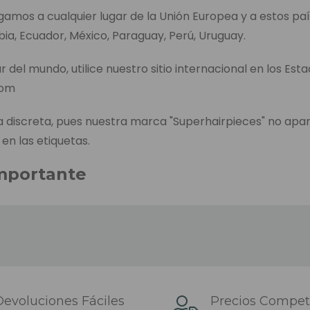
egamos a cualquier lugar de la Unión Europea y a estos paí
bia, Ecuador, México, Paraguay, Perú, Uruguay.
r del mundo, utilice nuestro sitio internacional en los Est
com
discreta, pues nuestra marca "Superhairpieces" no apa
 en las etiquetas.
mportante
entrega de cada producto aparece en la página de pedid
l tiempo que se tarda en enviar el producto, incluido el t
es, en caso de no tenerlo en el almacén de los Países B
envío es el tiempo que tardamos en enviar el pedido desp
iendo de la zona del país y el transportista que se haya
evoluciones Fáciles
Precios Competi