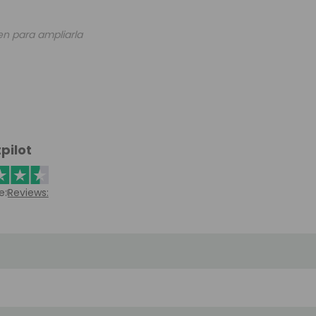
en para ampliarla
pilot
e:
Reviews: