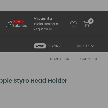
Mi cuenta
0
NUEVO
Iniciar sesión
o
Salones
Registrarse
ESPAÑA
EUR
ANTERIOR
SIGUIENTE
pple Styro Head Holder
rincipiantes
ara Principiantes