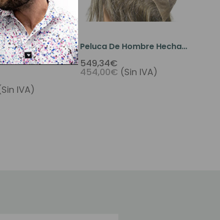
 Hombre Hecha
Peluca De Hombre Hecha
Peluca De Micro
A Medida Peluca De Tul
549,34€
454,00€
(Sin IVA)
Francés #5B
(Sin IVA)