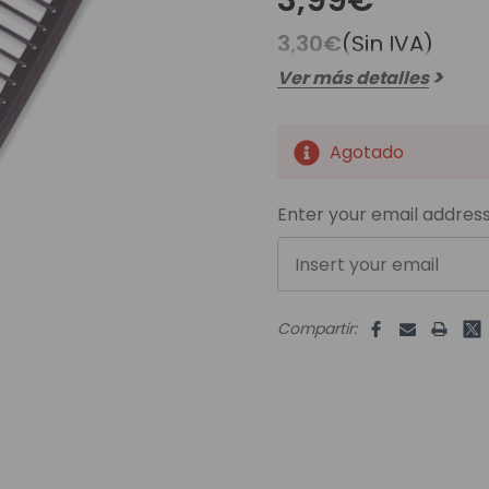
3,99€
es Runhair
Preguntas Frecuentes
Videoteca
Comenzar Aqui
3,30€
(Sin IVA)
Catálogo D
Ver más detalles
Contacto
Envíos Y Devoluciones
Agotado
Unidades
disponibles:
Enter your email address
Compartir: