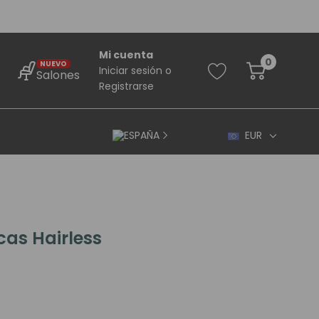
Mi cuenta
0
NUEVO
Iniciar sesión
o
Salones
Registrarse
ESPAÑA
EUR
cas Hairless
rincipiantes
ara Principiantes