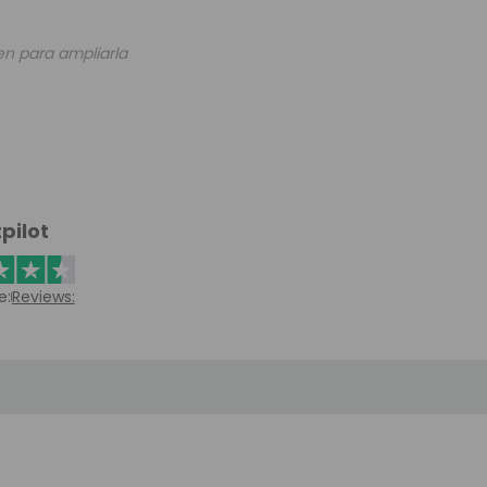
en para ampliarla
pilot
e:
Reviews: