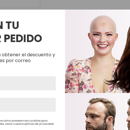
N TU
<
>
 PEDIDO
Productos Relacionados
 obtener el descuento y
es por correo
re cómo procesamos tus datos para
, visita nuestra política de privacidad.