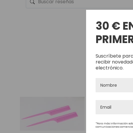
30 € E
PRIMER
Suscríbete para
recibir novedad
electrónico.
*Para más información sob
comunicaciones comerciales