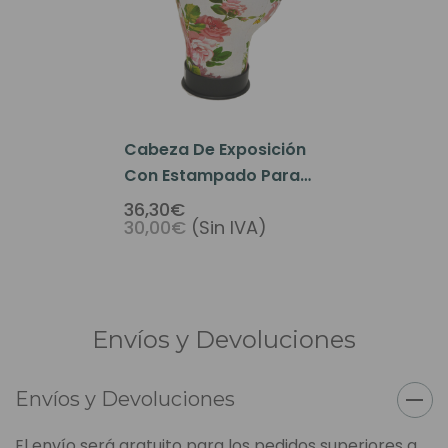
Cabeza De Exposición
Con Estampado Para
Peluca O Prótesis
36,30€
30,00€
(Sin IVA)
Capilar
Envíos y Devoluciones
Envíos y Devoluciones
El envío será gratuito para los pedidos superiores a