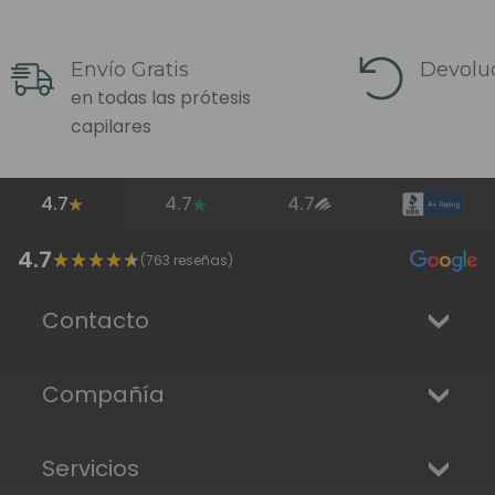
Envío Gratis
Devoluc
en todas las prótesis
capilares
4.7
4.7
4.7
4.7
(
763
reseñas)
Contacto
Compañía
Servicios