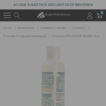
ACCEDE A NUESTROS DESCUENTOS DE BIENVENIDA
4.6
(485 reseñas)
0
VISITA NUESTRO NUEVO SALÓN EN MADRID
ACCEDE A NUESTROS DESCUENTOS DE BIENVENIDA
Inicio
Accesorios
Cuidado Cabello
Champú
4.6
(485 reseñas)
Premier Products Shampoo
Champú PPI COLOR GUARD 8oz