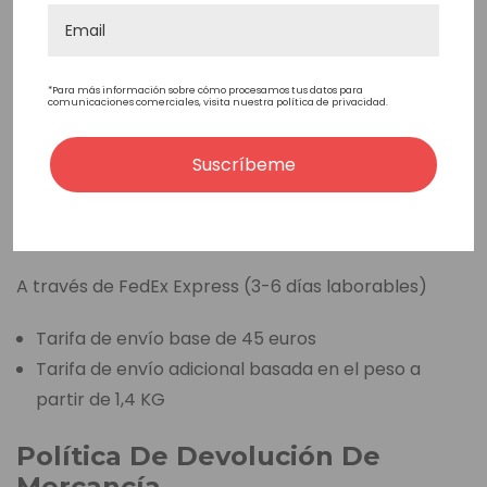
Si el valor del pedido va desde 0€ hasta 99€ -
Gastos de envío: 30€
Si el valor del pedido es igual o superior a 100€ -
Gastos de envío: 15€
*Para más información sobre cómo procesamos tus datos para
comunicaciones comerciales, visita nuestra política de privacidad.
Zona 4 Tiempo de entrega y tarifas
Suscríbeme
Argentina, Chile, Colombia, Ecuador, México,
Paraguay, Perú, Uruguay.
A través de FedEx Express (3-6 días laborables)
Tarifa de envío base de 45 euros
Tarifa de envío adicional basada en el peso a
partir de 1,4 KG
Política De Devolución De
Mercancía