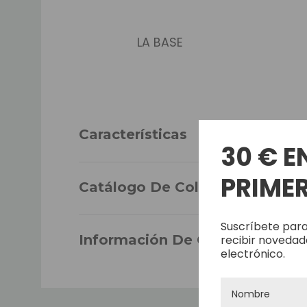
LA BASE
Características
30 € E
PRIMER
Catálogo De Colores
TAMAÑO
Suscríbete para
Información De Garantía
recibir novedad
electrónico.
DENSIDAD