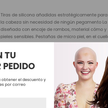
Tiras de silicona añadidas estratégicamente para
la cabeza sin necesidad de ningún pegamento La 
diseñada con encaje de rombos, material cómo y d
pieles sensibles. Pestañas de micro piel, en el cuell
añadir adhesivos más fácilmente Frente de tul fr
cabello natural, la transición al encaje de diaman
N TU
 PEDIDO
Circunferencia: 55 cm De adelante hacia atrás: 34
sobre la parte superior: 31 cm
 obtener el descuento y
es por correo
Densidad lígera a mediana del 110%