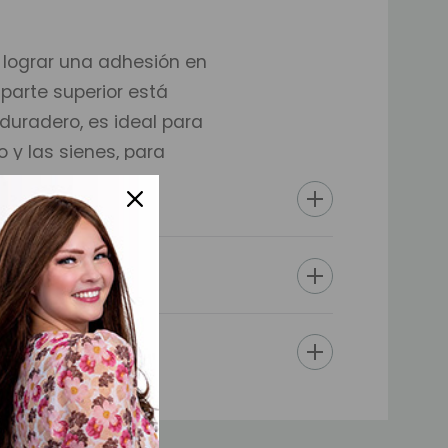
 lograr una adhesión en
parte superior está
uradero, es ideal para
o y las sienes, para
ancés para una línea de
tes es imperceptible
 cm De oreja a oreja