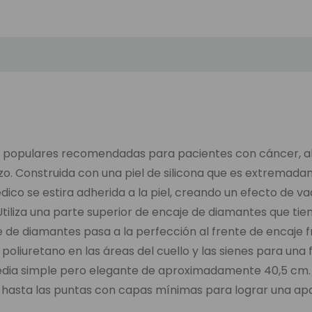
s populares recomendadas para pacientes con cáncer, al
azo. Construida con una piel de silicona que es extrema
ico se estira adherida a la piel, creando un efecto de va
 Utiliza una parte superior de encaje de diamantes que t
je de diamantes pasa a la perfección al frente de encaje
oliuretano en las áreas del cuello y las sienes para una f
edia simple pero elegante de aproximadamente 40,5 cm. 
z hasta las puntas con capas mínimas para lograr una ap