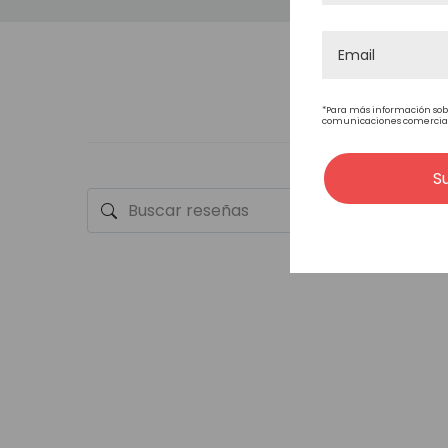
CABELLO
LARGO DEL CABELLO
*Para más información sob
comunicaciones comerciales
S
LA DURABILIDAD
ONDULADO
ESTILO DEL CABELLO