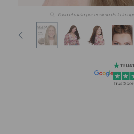
Pasa el ratón por encima de la imag
Trust
TrustScor