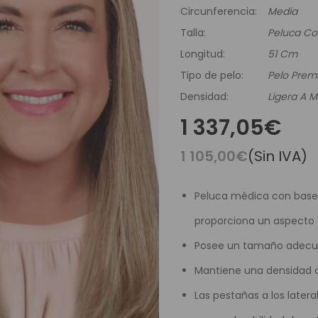
es Runhair
Preguntas Frecuentes
Videoteca
Circunferencia:
Media
Comenzar Aqui
Catálogo D
Talla:
Peluca C
Contacto
Longitud:
51 Cm
Envíos Y Devoluciones
Tipo de pelo:
Pelo Pre
Densidad:
Ligera A 
1 337,05€
1 105,00€
(Sin IVA)
Peluca médica con base 
proporciona un aspecto
Posee un tamaño adecu
Mantiene una densidad d
Las pestañas a los latera