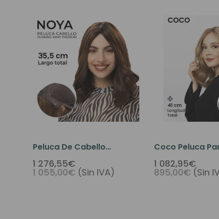
Peluca De Cabello
Coco Peluca P
Humano De Primera
Con Cabello H
1 276,55€
1 082,95€
1 055,00€
(Sin IVA)
895,00€
(Sin I
Calidad Con Trama
Remy Con Tiras
Superior Francesa Para
Silicona
Mujer - Noya