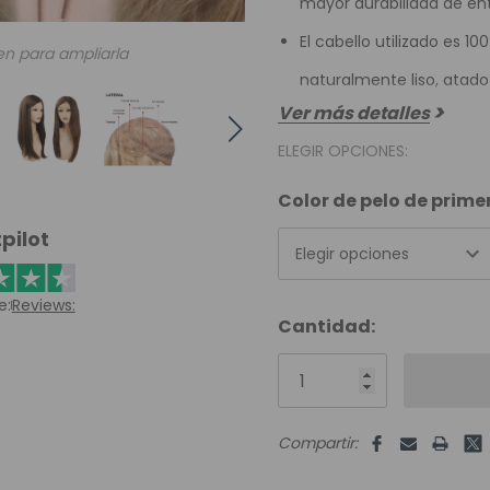
mayor durabilidad de en
El cabello utilizado es 
en para ampliarla
naturalmente liso, atad
Ver más detalles
ELEGIR OPCIONES:
Color de pelo de prim
pilot
Elegir opciones
e:
Reviews:
Unidades
Cantidad:
disponibles:
Compartir: