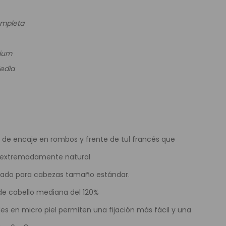
e Colores
ompleta
mium
Media
de encaje en rombos y frente de tul francés que
 extremadamente natural
ado para cabezas tamaño estándar.
e cabello mediana del 120%
les en micro piel permiten una fijación más fácil y una