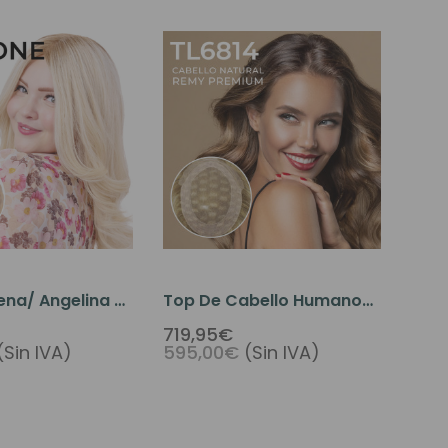
ena/ Angelina -
Top De Cabello Humano
dica A Medida
De Primera Calidad 6814
719,95€
(Sin IVA)
595,00€
(Sin IVA)
Postizo De Encaje Francés