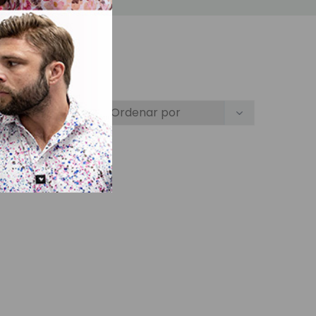
rgo total: 51cm La
aprox. 40,5 cm).
tas con capas mínimas