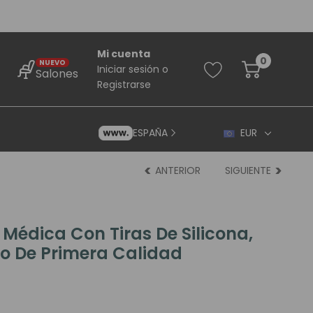
Mi cuenta
0
NUEVO
Iniciar sesión
o
Salones
Registrarse
ESPAÑA
EUR
ANTERIOR
SIGUIENTE
 Médica Con Tiras De Silicona,
 De Primera Calidad
rincipiantes
ara Principiantes