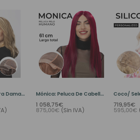
ara Dama
Mónica: Peluca De Cabello
Coco/ Sel
umano
Humano Para La Caída
Peluca Mé
1 058,75€
719,95€
VA)
875,00€
(Sin IVA)
595,00€
 En
Del Cabello Por Razones
Médicas.