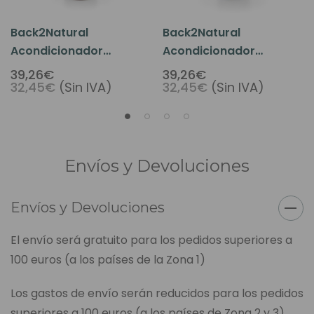
Back2Natural
Back2Natural
Acondicionador
Acondicionador
Potenciador Del Color
Colorante Rubio Ceniza
39,26€
39,26€
32,45€
(Sin IVA)
32,45€
(Sin IVA)
Rubio Ceniza Medio
Envíos y Devoluciones
Envíos y Devoluciones
El envío será gratuito para los pedidos superiores a
100 euros (a los países de la Zona 1)
Los gastos de envío serán reducidos para los pedidos
superiores a 100 euros (a los países de Zona 2 y 3).