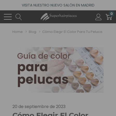
ACCEDE A NUESTROS DESCUENTOS DE BIENVENIDA
0
4.6
(485 reseñas)
VISITA NUESTRO NUEVO SALÓN EN MADRID
ACCEDE A NUESTROS DESCUENTOS DE BIENVENIDA
Home
Blog
Cómo Elegir El Color Para Tu Peluca
4.6
(485 reseñas)
20 de septiembre de 2023
Cómo Elegir El Color