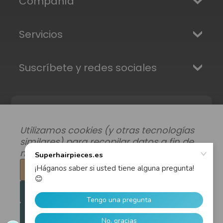
Compañía
Servicios
Suscríbete y redes sociales
Utilizamos cookies (y otras tecnologías
similares) para recopilar datos a fin de
mejorar su experiencia de compra.
Configuración
Modificar preferencias de datos
|
Rechazar todo
Envíos, Devoluciones y Garantía
|
Privacidad
|
Términos y condiciones
Aceptar todas las cookies
© 2026 Superhairpieces.es