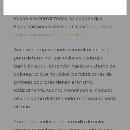
Entender Los Colores
Puede encontrar todos los colores que
Superhairpieces ofrece en nuestra
tabla de
colores de cabello para mujer.
Aunque siempre puedes consultar la tabla
para determinar qué color es cada uno,
también es útil entender nuestro sistema de
colores, ya que no todos los fabricantes de
prótesis capilares tienen el mismo.
Básicamente, cuanto menor sea el número
en una gama determinada, más oscuro será
el tono.
También puedes pedir un anillo de color
para ver exactamente cómo queda el color