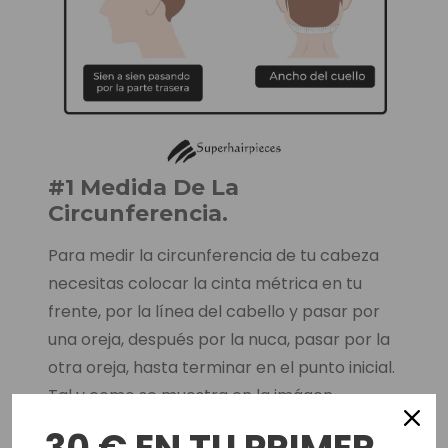
#1 Medida De La
Circunferencia.
Para medir la circunferencia de tu cabeza
necesitas colocar la cinta métrica en tu
frente, por la línea del cabello y pasar por
una oreja, después por la nuca, pasar por la
otra oreja, hasta terminar en el punto inicial.
Tal y como se muestra en la imágen
anterior.