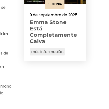
BUGONIA
 se
9 de septiembre de 2025
Emma Stone
Está
drán
Completamente
Calva
más información
os de
ra
humano
lo