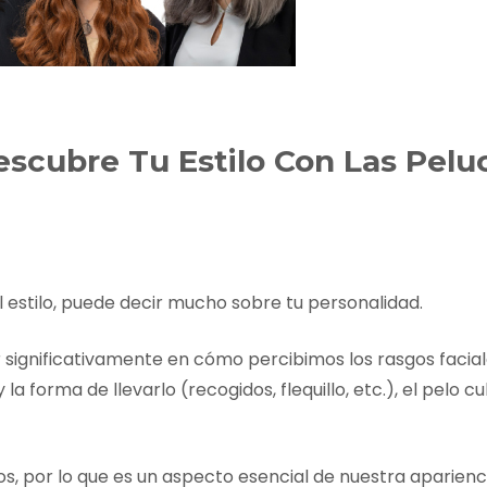
es Runhair
Preguntas Frecuentes
Videoteca
Comenzar Aqui
Catálogo D
Contacto
Envíos Y Devoluciones
escubre Tu Estilo Con Las Pelu
el estilo, puede decir mucho sobre tu personalidad.
r significativamente en cómo percibimos los rasgos facial
la forma de llevarlo (recogidos, flequillo, etc.), el pelo c
, por lo que es un aspecto esencial de nuestra aparienci