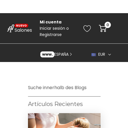
Mi cuenta
0
NUEVO
Iniciar sesión
o
Salones
Registrarse
ESPAÑA
EUR
Suche innerhalb des Blogs
Artículos Recientes
rincipiantes
ara Principiantes