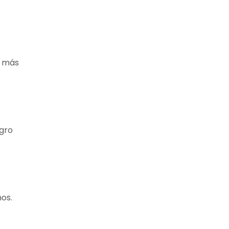
s más
egro
os.