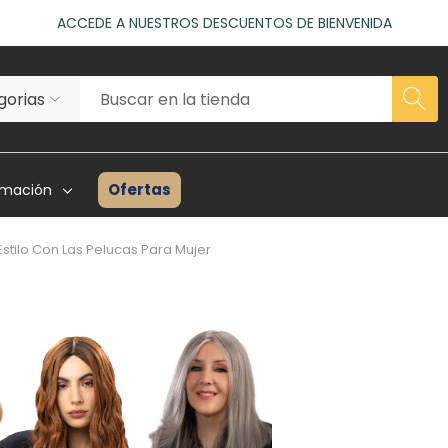
ACCEDE A NUESTROS DESCUENTOS DE BIENVENIDA
as)
VISITA NUESTRO NUEVO SALÓN EN MADRID
ACCEDE A NUESTROS DESCUENTOS DE BIENVENIDA
as)
Ofertas
rmación
stilo Con Las Pelucas Para Mujer
rhairpieces
Creadores Superhair
Inventario
es Asociados
Reseñas Y Testimonios
Guía Para P
ta Profesional
Proyecto Solidario
Consulta P