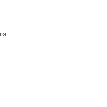
rios
d