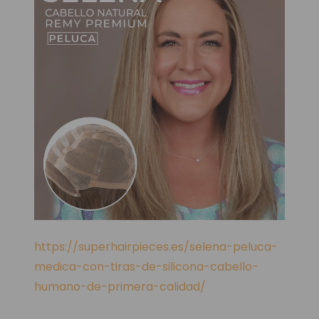
https://superhairpieces.es/selena-peluca-
medica-con-tiras-de-silicona-cabello-
humano-de-primera-calidad/