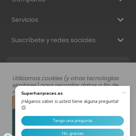
Servicios
Suscríbete y redes sociales
Utilizamos cookies (y otras tecnologías
similares) para recopilar datos a fin de
mejorar su experiencia de compra.
Configuración
Modificar preferencias de datos
|
Rechazar todo
Envíos, Devoluciones y Garantía
|
Privacidad
|
Términos y condiciones
Aceptar todas las cookies
© 2026 Superhairpieces.es