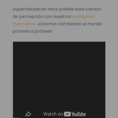
Superhairpieces hace posible este cambio
de percepción con nuestros
peluquines
masculinos
. ¡Estamos cambiando el mundo
prótesis a prótesis!