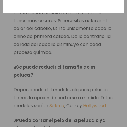
Sí, dependiendo de la calidad del cabello,
recomendamos sólo teñir el cabello en
tonos más oscuros. Si necesitas aclarar el
color del cabello, utiliza únicamente cabello
chino de primera calidad. De lo contrario, la
calidad del cabello disminuye con cada
proceso químico.
¿Se puede reducir el tamaño de mi
peluca?
Dependiendo del modelo, algunas pelucas
tienen la opción de cortarse a medida. Estos
modelos serían
Selena
, Coco y
Hollywood
.
¿Puedo cortar el pelo de la peluca o ya