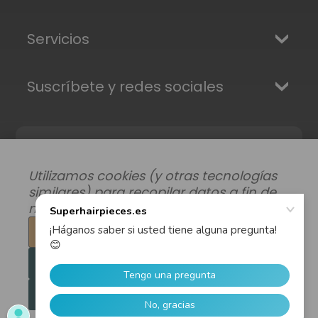
Servicios
Suscríbete y redes sociales
Utilizamos cookies (y otras tecnologías
similares) para recopilar datos a fin de
mejorar su experiencia de compra.
Configuración
Modificar preferencias de datos
|
Rechazar todo
Envíos, Devoluciones y Garantía
|
Privacidad
|
Términos y condiciones
Aceptar todas las cookies
© 2026 Superhairpieces.es