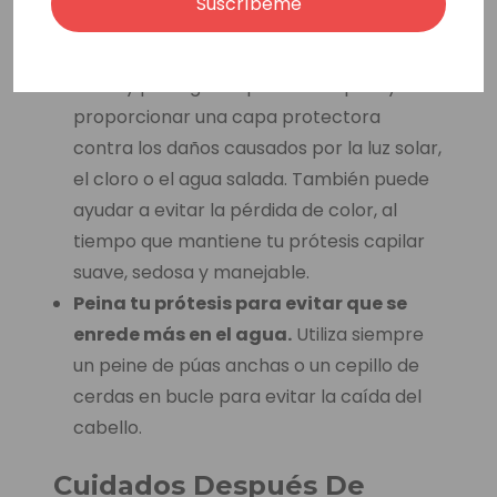
Suscríbeme
acondicionador sin aclarado apto para
pelucas con protección SPF o UV para
nutrir y proteger tu prótesis capilar y
proporcionar una capa protectora
contra los daños causados por la luz solar,
el cloro o el agua salada. También puede
ayudar a evitar la pérdida de color, al
tiempo que mantiene tu prótesis capilar
suave, sedosa y manejable.
Peina tu prótesis para evitar que se
enrede más en el agua.
Utiliza siempre
un peine de púas anchas o un cepillo de
cerdas en bucle para evitar la caída del
cabello.
Cuidados Después De