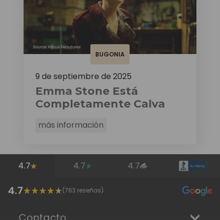
BUGONIA
9 de septiembre de 2025
Emma Stone Está
Completamente Calva
más información
4.7
4.7
4.7
4.7
(
763
reseñas)
Contacto