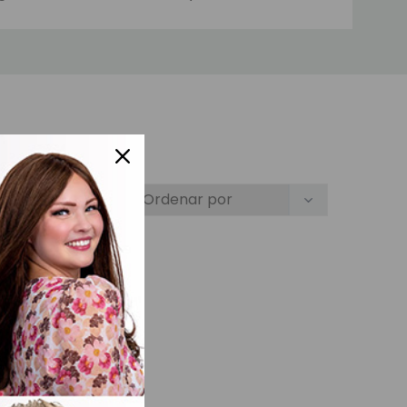
es la línea de partición
note el numero de linea que
viarnos la medida de la