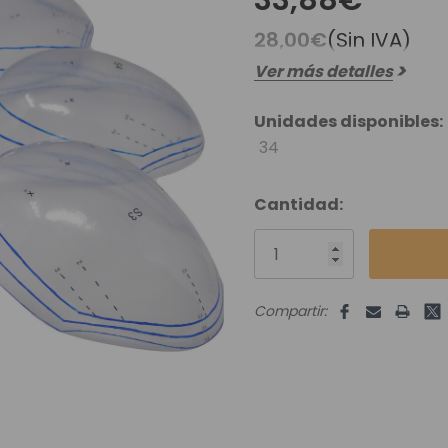
33,88€
es Runhair
Preguntas Frecuentes
Videoteca
Comenzar Aqui
28,00€
(Sin IVA)
Catálogo D
Ver más detalles
Contacto
Envíos Y Devoluciones
Unidades disponibles:
34
Cantidad:
Compartir: