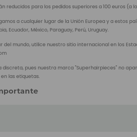
án reducidos para los pedidos superiores a 100 euros (a lo
egamos a cualquier lugar de la Unión Europea y a estos paí
bia, Ecuador, México, Paraguay, Perú, Uruguay.
r del mundo, utilice nuestro sitio internacional en los Est
com
discreta, pues nuestra marca "Superhairpieces" no apa
 en las etiquetas.
mportante
entrega de cada producto aparece en la página de pedid
l tiempo que se tarda en enviar el producto, incluido el t
es, en caso de no tenerlo en el almacén de los Países B
envío es el tiempo que tardamos en enviar el pedido desp