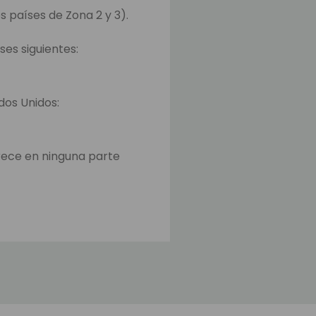
s países de Zona 2 y 3).
ses siguientes:
ados Unidos:
rece en ninguna parte
o y en la página para
iempo para transferir los
ajos.
ués que el envío ha