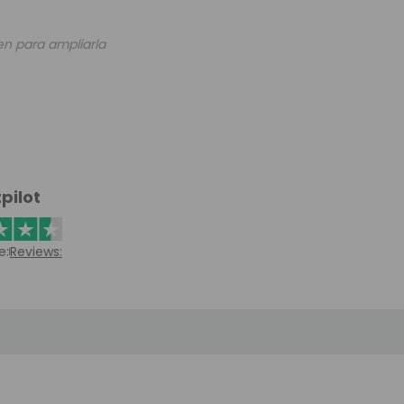
en para ampliarla
pilot
e:
Reviews: