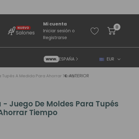
Mi cuenta
0
NUEVO
Iniciar sesión
o
Salones
Registrarse
ESPAÑA
EUR
ANTERIOR
ra Tupés A Medida Para Ahorrar Tiempo
a - Juego De Moldes Para Tupés
Ahorrar Tiempo
rincipiantes
ara Principiantes