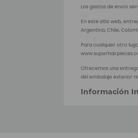
Los gastos de envío ser
En este sitio web, entr
Argentina, Chile, Colom
Para cualquier otro luga
www.superhairpieces.
Ofrecemos una entrega 
del embalaje exterior ni
Información I
El tiempo estimado de 
hacer el pago. Este es e
productos entre almacen
El tiempo estimado de 