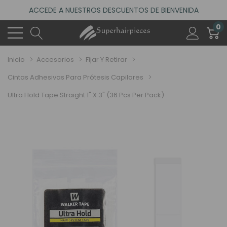
ACCEDE A NUESTROS DESCUENTOS DE BIENVENIDA
4.6
(485 reseñas)
0
VISITA NUESTRO NUEVO SALÓN EN MADRID
ACCEDE A NUESTROS DESCUENTOS DE BIENVENIDA
Inicio
Accesorios
Fijar Y Retirar
4.6
(485 reseñas)
Cintas Adhesivas Para Prótesis Capilares
Ultra Hold Tape Straight 1" X 3" (36 Pcs Per Pack)