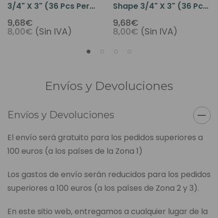
3/4" X 3" (36 Pcs Per
Shape 3/4" X 3" (36 Pcs
Pack)
Per Pack)
9,68€
9,68€
8,00€
(Sin IVA)
8,00€
(Sin IVA)
Envíos y Devoluciones
Envíos y Devoluciones
El envío será gratuito para los pedidos superiores a
100 euros (a los países de la Zona 1)
Los gastos de envío serán reducidos para los pedidos
superiores a 100 euros (a los países de Zona 2 y 3).
En este sitio web, entregamos a cualquier lugar de la