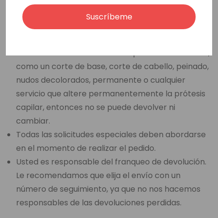
reposición de 15,00 € o más por artículo si el
Suscríbeme
artículo devuelto no está en su estado y embalaje
originales.
Si usted ha seleccionado una opción de venta final,
como un corte de base, corte de cabello, peinado,
nudos decolorados, permanente o cualquier
servicio que altere permanentemente la prótesis
capilar, entonces no se puede devolver ni
cambiar.
Todas las solicitudes especiales deben abordarse
en el momento de realizar el pedido.
Usted es responsable del franqueo de devolución.
Le recomendamos que elija el envío con un
número de seguimiento, ya que no nos hacemos
responsables de las devoluciones perdidas.