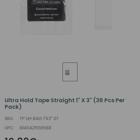
Ultra Hold Tape Straight 1" X 3" (36 Pcs Per
Pack)
SKU:
TP UH BAG 1"x3" ST
UPC:
614042556588