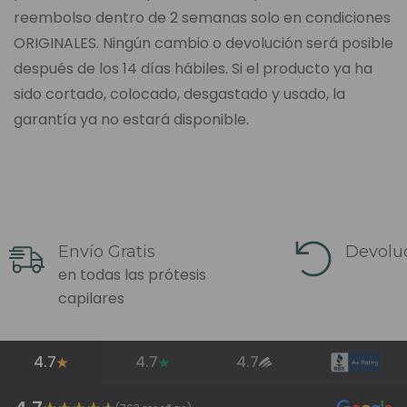
reembolso dentro de 2 semanas solo en condiciones
ORIGINALES. Ningún cambio o devolución será posible
después de los 14 días hábiles. Si el producto ya ha
sido cortado, colocado, desgastado y usado, la
garantía ya no estará disponible.
Envío Gratis
Devoluc
en todas las prótesis
capilares
4.7
4.7
4.7