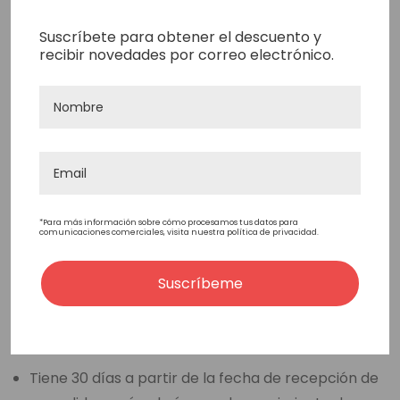
Zona 4 Tiempo de entrega y tarifas
Suscríbete para obtener el descuento y
recibir novedades por correo electrónico.
Argentina, Chile, Colombia, Ecuador, México,
Paraguay, Perú, Uruguay.
A través de FedEx Express (3-6 días laborables)
Tarifa de envío base de 45 euros
Tarifa de envío adicional basada en el peso a
partir de 1,4 KG
*Para más información sobre cómo procesamos tus datos para
comunicaciones comerciales, visita nuestra política de privacidad.
Política De Devolución De
Suscríbeme
Mercancía
Protesis capilares listas para usarse en stock :
Tiene 30 días a partir de la fecha de recepción de