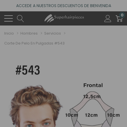
ACCEDE A NUESTROS DESCUENTOS DE BIENVENIDA
4.6
(485 reseñas)
0
VISITA NUESTRO NUEVO SALÓN EN MADRID
ACCEDE A NUESTROS DESCUENTOS DE BIENVENIDA
Inicio
Hombres
Servicios
4.6
(485 reseñas)
Corte De Pelo En Pulgadas #543