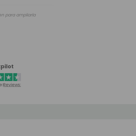
en para ampliarla
pilot
e:
Reviews: