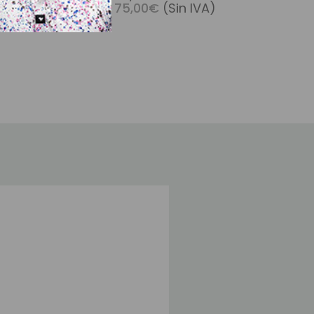
n IVA)
75,00€
(Sin IVA)