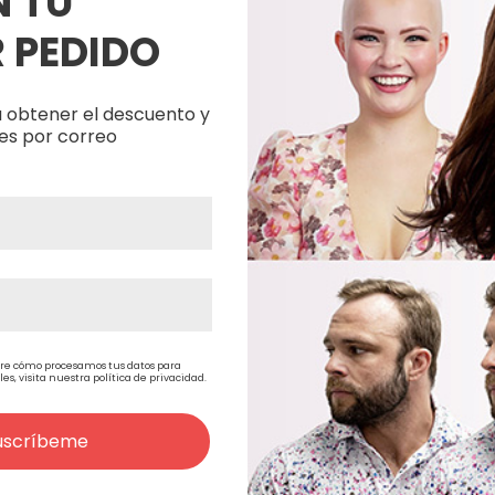
N TU
 PEDIDO
Productos Relacionados
 obtener el descuento y
es por correo
re cómo procesamos tus datos para
, visita nuestra política de privacidad.
uscríbeme
ta
Davlyn Cinta Adhesiva
Cinta Adh
 11 M
Forma CC, Transparente
Liner 2 Cm
6,66€
10,89€