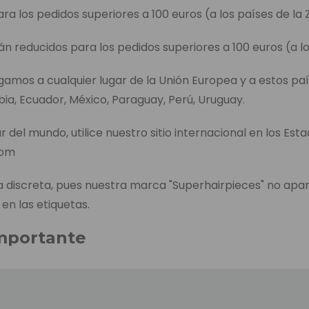
ara los pedidos superiores a 100 euros (a los países de la 
án reducidos para los pedidos superiores a 100 euros (a lo
egamos a cualquier lugar de la Unión Europea y a estos paí
bia, Ecuador, México, Paraguay, Perú, Uruguay.
r del mundo, utilice nuestro sitio internacional en los Est
com
discreta, pues nuestra marca "Superhairpieces" no apa
 en las etiquetas.
mportante
entrega de cada producto aparece en la página de pedid
l tiempo que se tarda en enviar el producto, incluido el t
es, en caso de no tenerlo en el almacén de los Países B