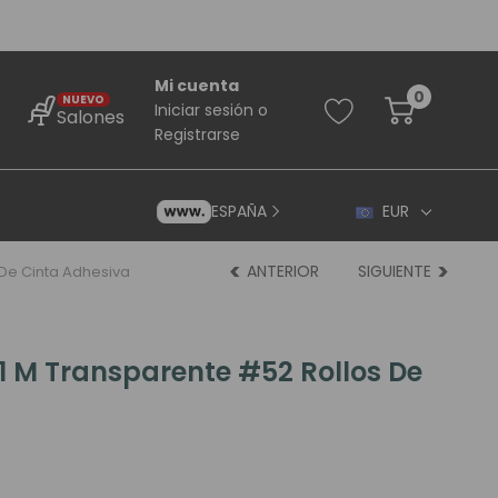
Mi cuenta
0
NUEVO
Iniciar sesión
o
Salones
Registrarse
ESPAÑA
EUR
ANTERIOR
SIGUIENTE
 De Cinta Adhesiva
1 M Transparente #52 Rollos De
rincipiantes
ara Principiantes