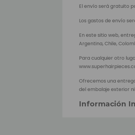
El envío será gratuito p
Los gastos de envío ser
En este sitio web, entr
Argentina, Chile, Colom
Para cualquier otro luga
www.superhairpieces.
Ofrecemos una entrega 
del embalaje exterior ni
Información I
El tiempo estimado de 
hacer el pago. Este es e
productos entre almacen