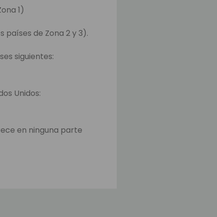
Zona 1)
s países de Zona 2 y 3).
ses siguientes:
ados Unidos:
rece en ninguna parte
o y en la página para
iempo para transferir los
ajos.