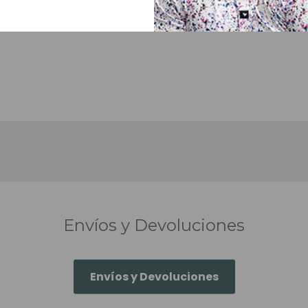
5,50€
(Sin IVA)
9,00€
(Si
#52 36 Uds/bolsa
Envíos y Devoluciones
Envíos y Devoluciones