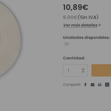
es Runhair
Preguntas Frecuentes
Videoteca
10,89€
Comenzar Aqui
Catálogo D
9,00€
(Sin IVA)
Contacto
Ver más detalles
Envíos Y Devoluciones
Unidades disponibles:
35
Cantidad:
Compartir: