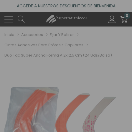
ACCEDE A NUESTROS DESCUENTOS DE BIENVENIDA
4.6
(485 reseñas)
0
VISITA NUESTRO NUEVO SALÓN EN MADRID
ACCEDE A NUESTROS DESCUENTOS DE BIENVENIDA
Inicio
Accesorios
Fijar Y Retirar
4.6
(485 reseñas)
Cintas Adhesivas Para Prótesis Capilares
Duo Tac Super Ancha Forma A 2x12,5 Cm (24 Uds/bolsa)