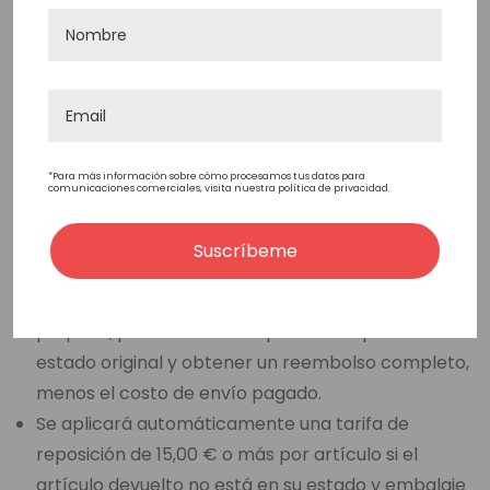
Tarifa de envío base de 45 euros
Tarifa de envío adicional basada en el peso a
partir de 1,4 KG
Política De Devolución De
Mercancía
*Para más información sobre cómo procesamos tus datos para
comunicaciones comerciales, visita nuestra política de privacidad.
Protesis capilares listas para usarse en stock :
Suscríbeme
Tiene 30 días a partir de la fecha de recepción de
su pedido, según el número de seguimiento de su
paquete, para devolver su prótesis capilar en su
estado original y obtener un reembolso completo,
menos el costo de envío pagado.
Se aplicará automáticamente una tarifa de
reposición de 15,00 € o más por artículo si el
artículo devuelto no está en su estado y embalaje