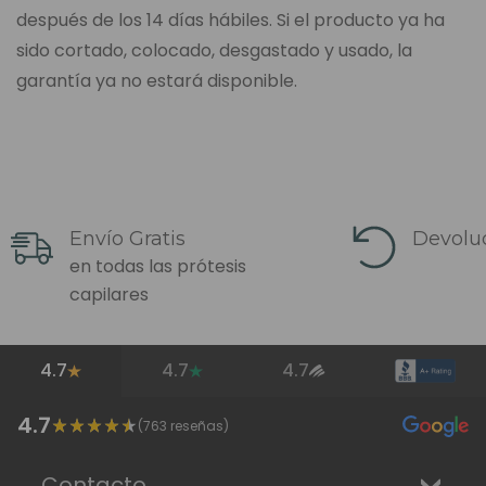
después de los 14 días hábiles. Si el producto ya ha
sido cortado, colocado, desgastado y usado, la
garantía ya no estará disponible.
Envío Gratis
Devoluc
en todas las prótesis
capilares
4.7
4.7
4.7
4.7
(
763
reseñas)
Contacto