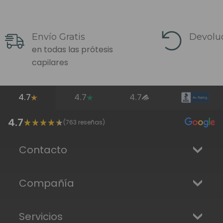
Envío Gratis
Devoluc
en todas las prótesis
capilares
4.7
4.7
4.7
4.7
(
763
reseñas)
Contacto
Compañía
Servicios