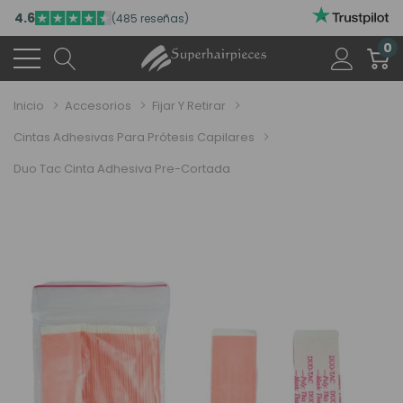
4.6
(485 reseñas)
VISITA NUESTRO NUEVO SALÓN EN MADRID
0
ACCEDE A NUESTROS DESCUENTOS DE BIENVENIDA
4.6
(485 reseñas)
Inicio
Accesorios
Fijar Y Retirar
Cintas Adhesivas Para Prótesis Capilares
Duo Tac Cinta Adhesiva Pre-Cortada