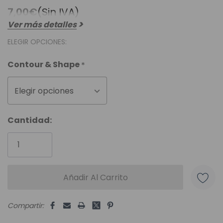
7,00€
(Sin IVA)
Ver más detalles
ELEGIR OPCIONES:
Contour & Shape
*
Elegir opciones
Unidades
Cantidad:
disponibles:
Compartir: