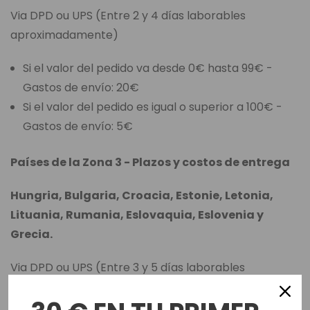
Via DPD ou UPS (Entre 2 y 4 días laborables
aproximadamente)
Si el valor del pedido va desde 0€ hasta 99€ -
Gastos de envío: 20€
Si el valor del pedido es igual o superior a 100€ -
Gastos de envío: 5€
Países de la Zona 3 - Plazos y costos de entrega
Hungria, Bulgaria, Croacia, Estonie, Letonia,
Lituania, Rumania, Eslovaquia, Eslovenia y
Grecia.
Via DPD ou UPS (Entre 3 y 5 días laborables
aproximadamente)