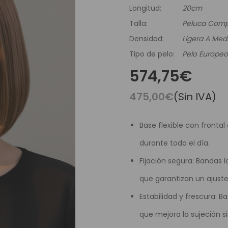
es Runhair
Preguntas Frecuentes
Videoteca
Longitud:
20cm
Comenzar Aqui
Catálogo D
Talla:
Peluca Comp
Contacto
Densidad:
Ligera A Med
Envíos Y Devoluciones
Tipo de pelo:
Pelo Europeo
574,75€
475,00€
(Sin IVA)
Base flexible con frontal
durante todo el día.
Fijación segura: Bandas l
que garantizan un ajuste
Estabilidad y frescura: 
que mejora la sujeción si