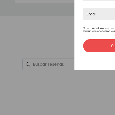
LA DURABILIDAD
ONDULADO
*Para más información sob
comunicaciones comerciales
S