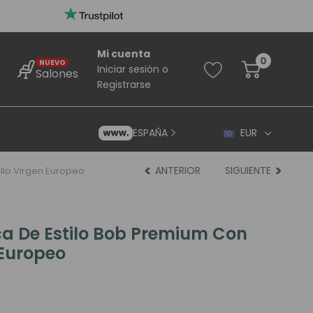
Mi cuenta
0
NUEVO
Iniciar sesión
o
Salones
Registrarse
ESPAÑA
EUR
ANTERIOR
SIGUIENTE
llo Virgen Europeo
ca De Estilo Bob Premium Con
 Europeo
rincipiantes
ara Principiantes