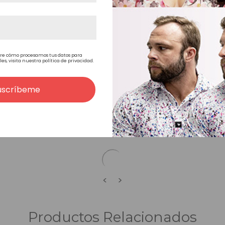
Media
Naturalmente liso
re cómo procesamos tus datos para
, visita nuestra política de privacidad.
uscríbeme
<
>
Productos Relacionados