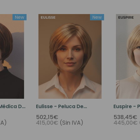
New
New
 Médica De
Eulisse - Peluca De
Euspire - 
o Virgen
Cabello Corto Virgen
Cabello V
502,15€
538,45€
VA)
415,00€
(Sin IVA)
445,00€
Europeo Con Base Elástica
Con Base D
Frontal De