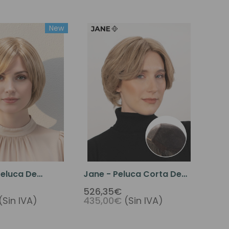
New
Peluca De
Jane - Peluca Corta De
irgen Europeo
Cabello Premium
526,35€
(Sin IVA)
435,00€
(Sin IVA)
e Silicona Y
 Tul