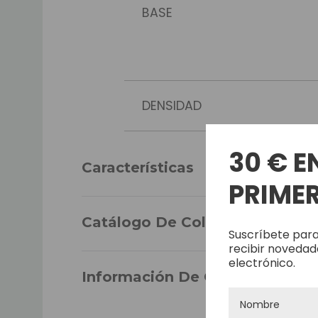
BASE
DENSIDAD
30 € E
CABELLO
Características
PRIMER
LARGO DEL CABELLO
Catálogo De Colores
Suscríbete para
recibir novedad
electrónico.
Información De Garantía