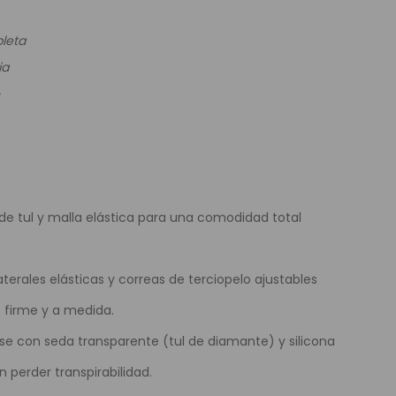
e Colores
leta
ia
 de tul y malla elástica para una comodidad total
aterales elásticas y correas de terciopelo ajustables
 firme y a medida.
Base con seda transparente (tul de diamante) y silicona
n perder transpirabilidad.