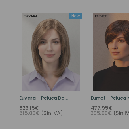
New
Euvara – Peluca De
Eumet - Peluca
Cabello Virgen Europeo
Silicona (Cabell
623,15€
477,95€
515,00€
(Sin IVA)
395,00€
(Sin I
Premium Con Corte A
Europeo).
Capas