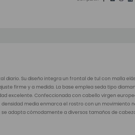
tal diario. Su diseño integra un frontal de tul con malla 
ajuste firme y a medida. La base emplea seda tipo diamant
idad excelente. Confeccionada con cabello virgen europ
de densidad media enmarca el rostro con un movimiento na
ieza se adapta cómodamente a diversos tamaños de cabeza