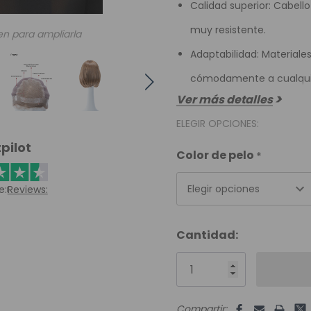
Calidad superior: Cabell
muy resistente.
en para ampliarla
Adaptabilidad: Materiale
cómodamente a cualqui
Ver más detalles
ELEGIR OPCIONES:
pilot
Color de pelo
*
e:
Reviews:
Elegir opciones
Unidades
Cantidad:
disponibles:
Compartir: