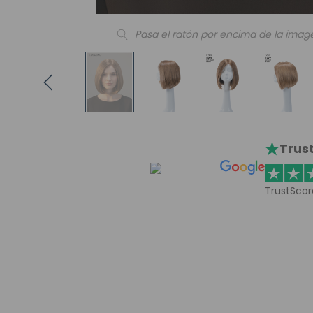
Pasa el ratón por encima de la imag
Trust
TrustScor