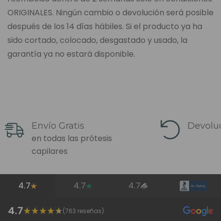
ORIGINALES. Ningún cambio o devolución será posible
después de los 14 días hábiles. Si el producto ya ha
sido cortado, colocado, desgastado y usado, la
garantía ya no estará disponible.
Envío Gratis
Devoluc
en todas las prótesis
capilares
4.7
4.7
4.7
4.7
(
763
reseñas)