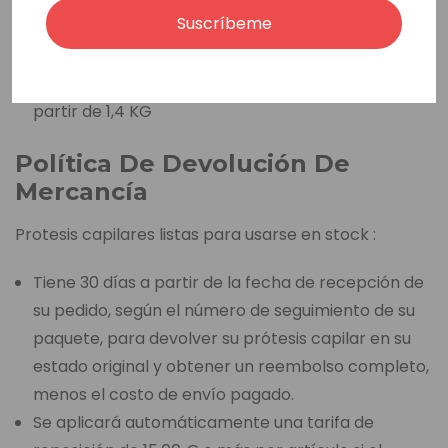
A través de FedEx Express (3-6 días laborables)
Suscríbeme
Tarifa de envío base de 45 euros
Tarifa de envío adicional basada en el peso a
partir de 1,4 KG
Política De Devolución De
Mercancía
Protesis capilares listas para usarse en stock :
Tiene 30 días a partir de la fecha de recepción de
su pedido, según el número de seguimiento de su
paquete, para devolver su prótesis capilar en su
estado original y obtener un reembolso completo,
menos el costo de envío pagado.
Se aplicará automáticamente una tarifa de