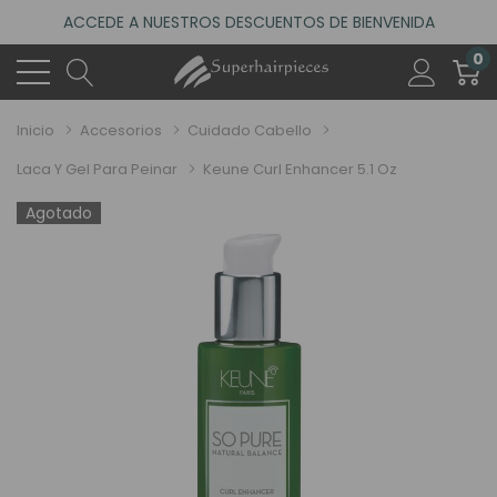
ACCEDE A NUESTROS DESCUENTOS DE BIENVENIDA
4.6
(485 reseñas)
0
VISITA NUESTRO NUEVO SALÓN EN MADRID
ACCEDE A NUESTROS DESCUENTOS DE BIENVENIDA
Inicio
Accesorios
Cuidado Cabello
4.6
(485 reseñas)
Laca Y Gel Para Peinar
Keune Curl Enhancer 5.1 Oz
Agotado