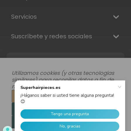
Servicios
Suscríbete y redes sociales
Utilizamos cookies (y otras tecnologías
similares) para recopilar datos a fin de
mejorar su experiencia de compra.
Configuración
Modificar preferencias de datos
|
Rechazar todo
Envíos, Devoluciones y Garantía
|
Privacidad
|
Términos y condiciones
Aceptar todas las cookies
© 2026 Superhairpieces.es