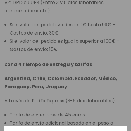
Via DPD ou UPS (Entre 3 y 5 días laborables
aproximadamente)
Si el valor del pedido va desde 0€ hasta 99€ -
Gastos de envío: 30€
Si el valor del pedido es igual o superior a 100€ -
Gastos de envío: 15€
Zona 4 Tiempo de entrega y tarifas
Argentina, Chile, Colombia, Ecuador, México,
Paraguay, Perú, Uruguay.
A través de FedEx Express (3-6 días laborables)
Tarifa de envío base de 45 euros
Tarifa de envío adicional basada en el peso a