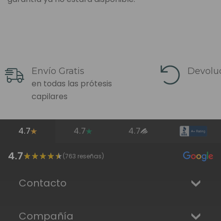
Envío Gratis
Devoluc
en todas las prótesis
capilares
4.7
4.7
4.7
4.7
(
763
reseñas)
Contacto
Compañía