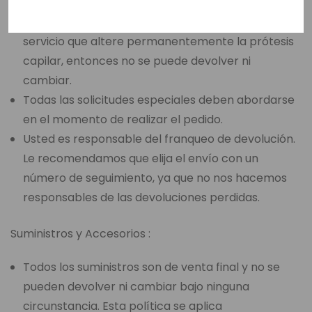
como un corte de base, corte de cabello, peinado,
nudos decolorados, permanente o cualquier
servicio que altere permanentemente la prótesis
capilar, entonces no se puede devolver ni
cambiar.
Todas las solicitudes especiales deben abordarse
en el momento de realizar el pedido.
Usted es responsable del franqueo de devolución.
Le recomendamos que elija el envío con un
número de seguimiento, ya que no nos hacemos
responsables de las devoluciones perdidas.
Suministros y Accesorios :
Todos los suministros son de venta final y no se
pueden devolver ni cambiar bajo ninguna
circunstancia. Esta política se aplica