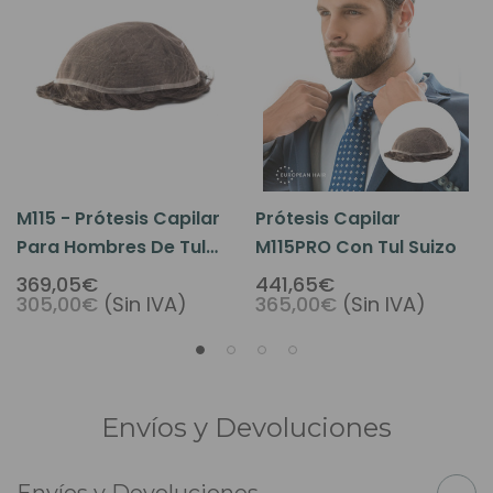
M115 - Prótesis Capilar
Prótesis Capilar
Para Hombres De Tul
M115PRO Con Tul Suizo
Suizo
369,05€
441,65€
305,00€
(Sin IVA)
365,00€
(Sin IVA)
Envíos y Devoluciones