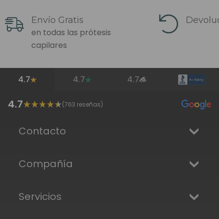
Envío Gratis
Devoluc
en todas las prótesis
capilares
4.7
4.7
4.7
4.7
(
763
reseñas)
Contacto
Compañía
Servicios