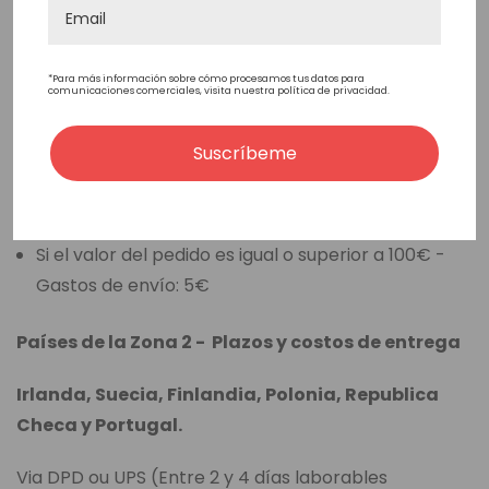
Envío gratuito
Italia
*Para más información sobre cómo procesamos tus datos para
comunicaciones comerciales, visita nuestra política de privacidad.
Via DPD o UPS (Entre 2 y 4 días laborables
aproximadamente)
Suscríbeme
Si el valor del pedido va desde 0€ hasta 99€ -
Gastos de envío: 20€
Si el valor del pedido es igual o superior a 100€ -
Gastos de envío: 5€
Países de la Zona 2 - Plazos y costos de entrega
Irlanda, Suecia, Finlandia, Polonia, Republica
Checa y Portugal.
Via DPD ou UPS (Entre 2 y 4 días laborables