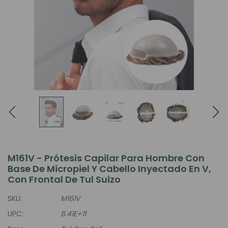
M161V - Prótesis Capilar Para Hombre Con
Base De Micropiel Y Cabello Inyectado En V,
Con Frontal De Tul Suizo
SKU:
M161V
UPC:
6.41E+11