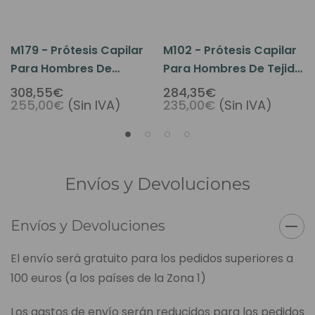
M179 - Prótesis Capilar
M102 - Prótesis Capilar
Para Hombres De
Para Hombres De Tejido
Micropiel Con Capa
Monofilamento
308,55€
284,35€
255,00€
(Sin IVA)
235,00€
(Sin IVA)
Seda Monofilamento Y
Francés Frente Tul
Envíos y Devoluciones
Envíos y Devoluciones
El envío será gratuito para los pedidos superiores a
100 euros (a los países de la Zona 1)
Los gastos de envío serán reducidos para los pedidos