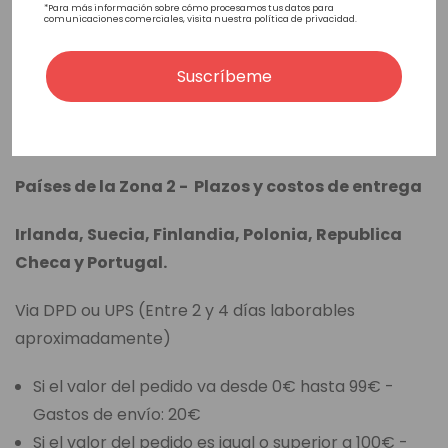
aproximadamente)
*Para más información sobre cómo procesamos tus datos para
comunicaciones comerciales, visita nuestra política de privacidad.
Si el valor del pedido va desde 0€ hasta 99€ -
Suscríbeme
Gastos de envío: 20€
Si el valor del pedido es igual o superior a 100€ -
Gastos de envío: 5€
Países de la Zona 2 - Plazos y costos de entrega
Irlanda, Suecia, Finlandia, Polonia, Republica
Checa y Portugal.
Via DPD ou UPS (Entre 2 y 4 días laborables
aproximadamente)
Si el valor del pedido va desde 0€ hasta 99€ -
Gastos de envío: 20€
Si el valor del pedido es igual o superior a 100€ -