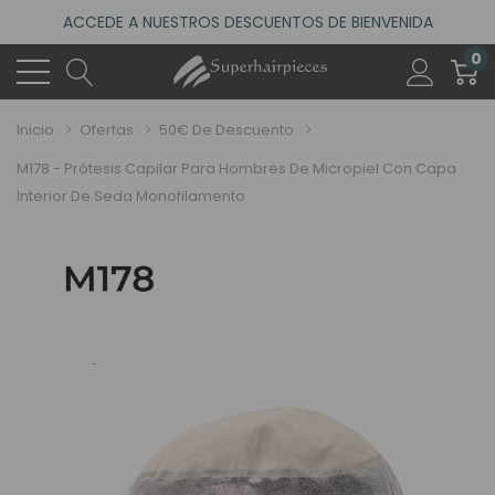
ACCEDE A NUESTROS DESCUENTOS DE BIENVENIDA
4.6
(485 reseñas)
0
VISITA NUESTRO NUEVO SALÓN EN MADRID
ACCEDE A NUESTROS DESCUENTOS DE BIENVENIDA
Inicio
Ofertas
50€ De Descuento
4.6
(485 reseñas)
M178 - Prótesis Capilar Para Hombres De Micropiel Con Capa
Interior De Seda Monofilamento