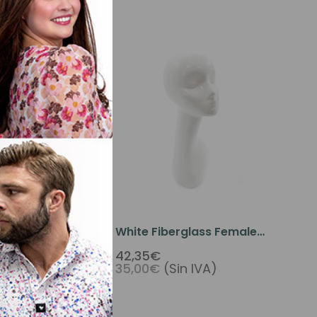
Agotado
emale Foam
White Fiberglass Female
n Head Model
Mannequin Head
42,35€
n IVA)
35,00€
(Sin IVA)
isplay Stand
e