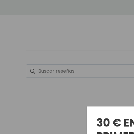
30 € E