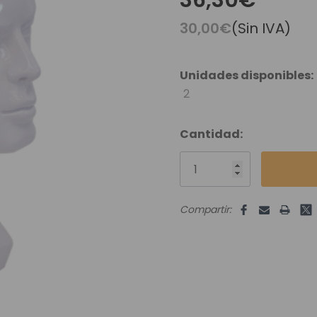
36,30€
es Runhair
Preguntas Frecuentes
Videoteca
Comenzar Aqui
30,00€
(Sin IVA)
Catálogo D
Contacto
Unidades disponibles:
Envíos Y Devoluciones
2
Cantidad:
Compartir: