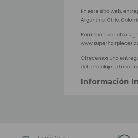
En este sitio web, entr
Argentina, Chile, Colom
Para cualquier otro luga
www.superhairpieces.
Ofrecemos una entrega 
del embalaje exterior ni
Información I
El tiempo estimado de 
hacer el pago. Este es e
productos entre almacen
El tiempo estimado de 
sido despachado (depend
Envío Gratis
D