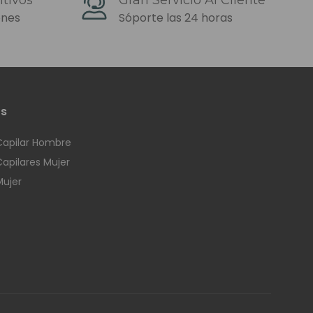
ros tampoco podemos
ones
Sóporte las 24 horas
os
Luxemburgo.
Capilar Hombre
Capilares Mujer
Mujer