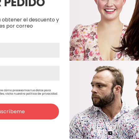
 PEDIDO
 obtener el descuento y
es por correo
re cómo procesamos tus datos para
, visita nuestra política de privacidad.
 Head
Wig Display Female
Display F
Mannequin Head
Mannequi
uscríbeme
36,30€
10,89€
A)
30,00€
(Sin IVA)
9,00€
(Si
Hat Wig D
Rack Whit