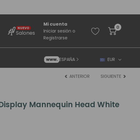
Mi cuenta
0
NUEVO
Iniciar sesión
o
Salones
Registrarse
ESPAÑA
EUR
ANTERIOR
SIGUIENTE
 Display Mannequin Head White
rincipiantes
ara Principiantes