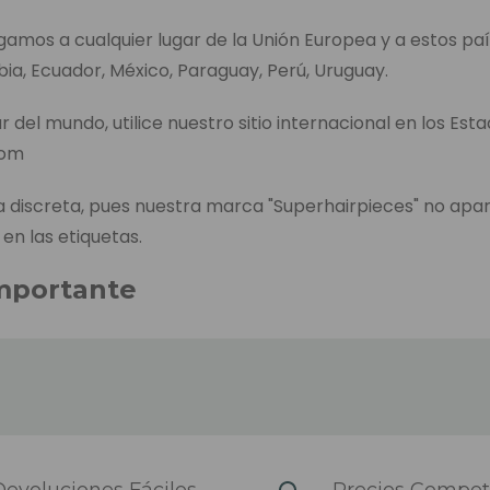
egamos a cualquier lugar de la Unión Europea y a estos paí
bia, Ecuador, México, Paraguay, Perú, Uruguay.
r del mundo, utilice nuestro sitio internacional en los Est
com
discreta, pues nuestra marca "Superhairpieces" no apa
 en las etiquetas.
mportante
entrega de cada producto aparece en la página de pedid
l tiempo que se tarda en enviar el producto, incluido el t
es, en caso de no tenerlo en el almacén de los Países B
envío es el tiempo que tardamos en enviar el pedido desp
iendo de la zona del país y el transportista que se haya
evoluciones Fáciles
Precios Competi