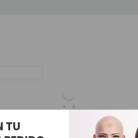
<
>
N TU
Productos Relacionados