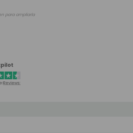
en para ampliarla
pilot
e:
Reviews: