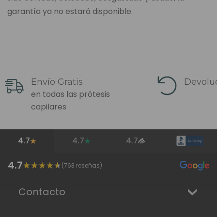
garantía ya no estará disponible.
Envío Gratis
Devoluc
en todas las prótesis
capilares
4.7
4.7
4.7
4.7
(
763
reseñas)
Contacto