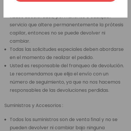
Si usted ha seleccionado una opción de venta final,
como un corte de base, corte de cabello, peinado,
nudos decolorados, permanente o cualquier
servicio que altere permanentemente la prótesis
capilar, entonces no se puede devolver ni
cambiar.
Todas las solicitudes especiales deben abordarse
en el momento de realizar el pedido.
Usted es responsable del franqueo de devolución.
Le recomendamos que elija el envío con un
número de seguimiento, ya que no nos hacemos
responsables de las devoluciones perdidas.
Suministros y Accesorios :
Todos los suministros son de venta final y no se
pueden devolver ni cambiar bajo ninguna