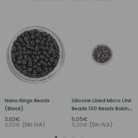
Nano Rings Beads
Silicone Lined Micro Link
(Black)
Beads 100 Beads Baking
Paint Brown Color
3,63€
6,05€
3,00€
(Sin IVA)
5,00€
(Sin IVA)