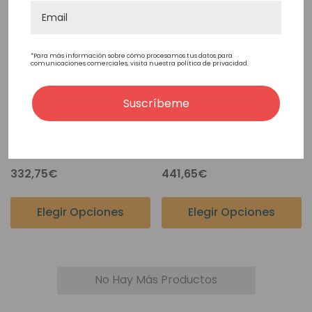
*Para más información sobre cómo procesamos tus datos para
comunicaciones comerciales, visita nuestra política de privacidad.
Suscríbeme
HD105 - Prótesis Capilar
M 121 - Prótesis Capilar
Para Hombres De Tul
Para Hombres De Poly
Francés
Piel Y Pelo Europeo
332,75€
441,65€
Elegir Opciones
Elegir Opciones
No Hay Más Productos