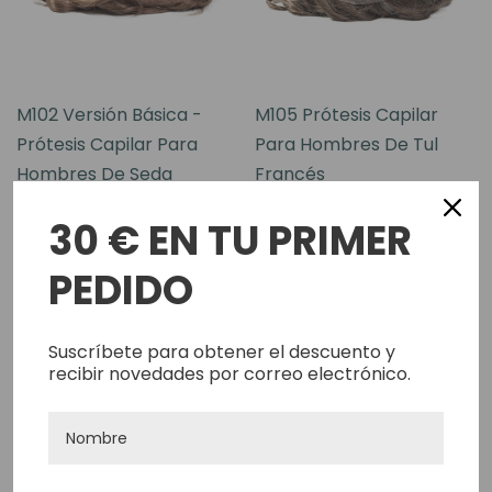
M102 Versión Básica -
M105 Prótesis Capilar
Prótesis Capilar Para
Para Hombres De Tul
Hombres De Seda
Francés
Monofilamento
344,85€
30 € EN TU PRIMER
272,25€
PEDIDO
Elegir Opciones
Elegir Opciones
Suscríbete para obtener el descuento y
recibir novedades por correo electrónico.