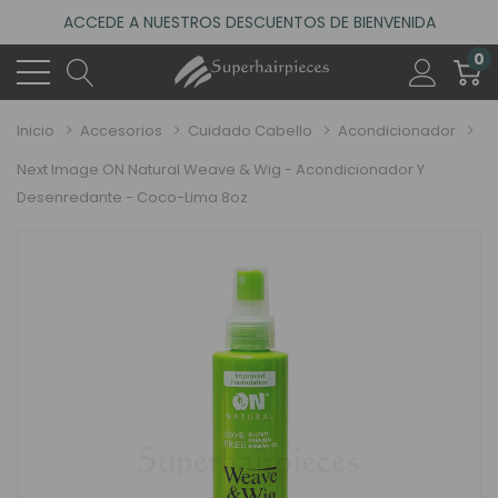
ACCEDE A NUESTROS DESCUENTOS DE BIENVENIDA
4.6
(485 reseñas)
0
VISITA NUESTRO NUEVO SALÓN EN MADRID
ACCEDE A NUESTROS DESCUENTOS DE BIENVENIDA
Inicio
Accesorios
Cuidado Cabello
Acondicionador
4.6
(485 reseñas)
Next Image ON Natural Weave & Wig - Acondicionador Y
Desenredante - Coco-Lima 8oz