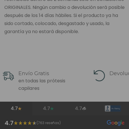
ORIGINALES. Ningún cambio o devolución será posible
después de los 14 días hábiles. Si el producto ya ha
sido cortado, colocado, desgastado y usado, la
garantía ya no estará disponible.
Envío Gratis
Devoluc
en todas las prótesis
capilares
4.7
4.7
4.7
4.7
(
763
reseñas)