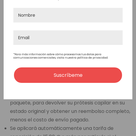
A través de FedEx Express (3-6 días laborables)
Tarifa de envío base de 45 euros
Tarifa de envío adicional basada en el peso a
partir de 1,4 KG
Política De Devolución De
*Para más información sobre cómo procesamos tus datos para
Mercancía
comunicaciones comerciales, visita nuestra política de privacidad.
Protesis capilares listas para usarse en stock :
Suscríbeme
Tiene 30 días a partir de la fecha de recepción de
su pedido, según el número de seguimiento de su
paquete, para devolver su prótesis capilar en su
estado original y obtener un reembolso completo,
menos el costo de envío pagado.
Se aplicará automáticamente una tarifa de