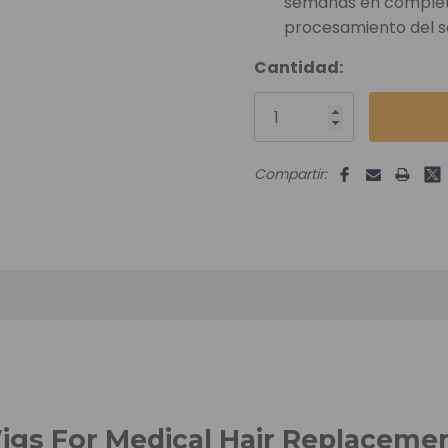
semanas en completa
procesamiento del s
Unidades
Cantidad:
disponibles:
Compartir:
Wigs For Medical Hair Replaceme