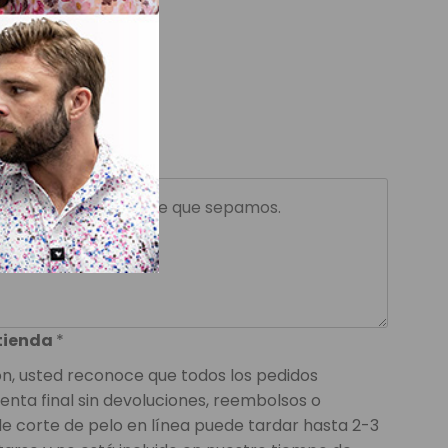
n
*
 tienda
*
n, usted reconoce que todos los pedidos
enta final sin devoluciones, reembolsos o
 de corte de pelo en línea puede tardar hasta 2-3