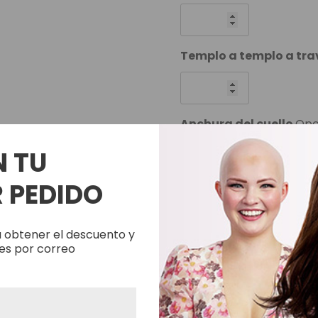
Templo a templo a tra
Anchura del cuello
Opc
N TU
 PEDIDO
Liso u ondulado
*
Elegir opciones
 obtener el descuento y
es por correo
Adicional
Opcional
Elegir opciones