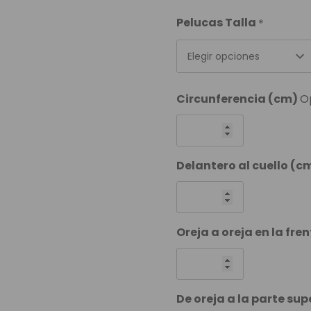
Pelucas Talla
*
Elegir opciones
Circunferencia (cm)
O
Delantero al cuello (c
Oreja a oreja en la fre
De oreja a la parte sup