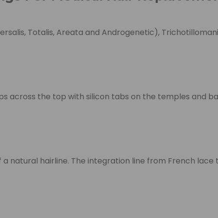
rsalis, Totalis, Areata and Androgenetic), Trichotilloma
trips across the top with silicon tabs on the temples and 
f a natural hairline. The integration line from French lac
to your skin. This medical grade suction base will stretch 
et and you will receive non restricted secured power all th