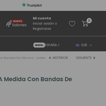
Mi cuenta
0
NUEVO
Iniciar sesión
o
Salones
Registrarse
ESPAÑA
EUR
ANTERIOR
SIGUIENTE
n Bandas De Silicona - Adele
A Medida Con Bandas De
rincipiantes
ara Principiantes