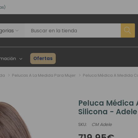
as)
VISITA NUESTRO NUEVO SALÓN EN MADRID
ACCEDE A NUESTROS DESCUENTOS DE BIENVENIDA
as)
Ofertas
rmación
ida
Pelucas A La Medida Para Mujer
Peluca Médica A Medida Co
Peluca Médica 
rhairpieces
Creadores Superhair
Inventario
Silicona - Adele
es Asociados
Reseñas Y Testimonios
Guía Para P
SKU:
CM Adele
ta Profesional
Proyecto Solidario
Consulta P