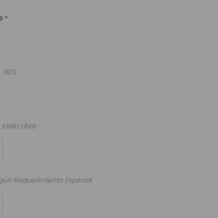
o
*
*
110%
Estilo Libre
gún Requerimiento Especial