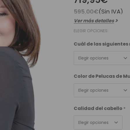
719,95€
es Runhair
Preguntas Frecuentes
Videoteca
Comenzar Aqui
595,00€
(Sin IVA)
Catálogo D
Ver más detalles
Contacto
Envíos Y Devoluciones
ELEGIR OPCIONES:
Cuál de las siguiente
Elegir opciones
Color de Pelucas de M
Elegir opciones
Calidad del cabello
*
Elegir opciones