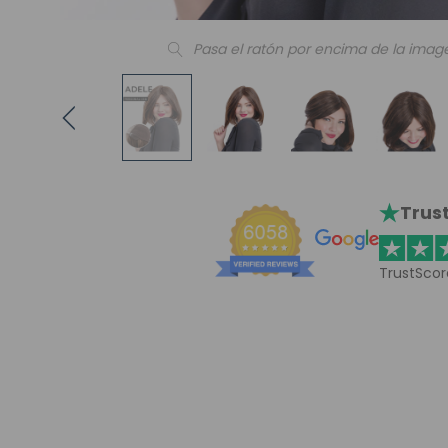
Pasa el ratón por encima de la imag
Trust
TrustScor