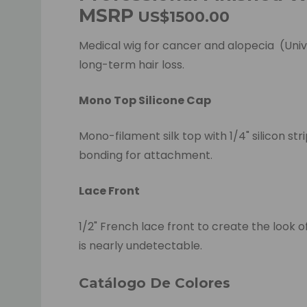
MSRP
US$1500.00
Medical wig for cancer and alopecia (Unive
long-term hair loss.
Mono Top Silicone Cap
Mono-filament silk top with 1/4" silicon s
bonding for attachment.
Lace Front
1/2" French lace front to create the look o
is nearly undetectable.
Silicon skin wig cap is very comfortable 
Catálogo De Colores
Silicon base won't get loose when it's w