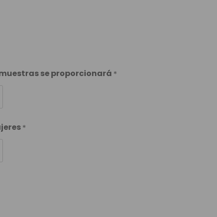
e Colores
s muestras se proporcionará
*
ujeres
*