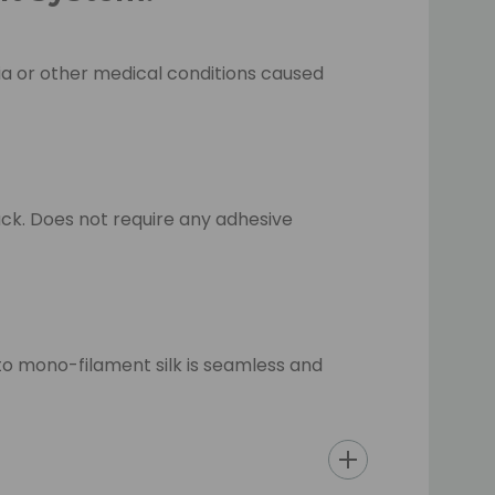
nia or other medical conditions caused
back. Does not require any adhesive
e to mono-filament silk is seamless and
attached on your skin.
e time.