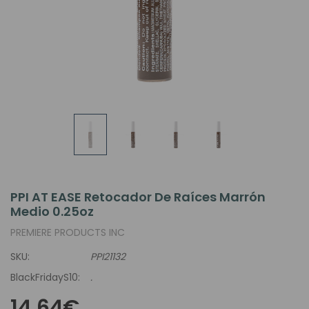
PPI AT EASE Retocador De Raíces Marrón
Medio 0.25oz
PREMIERE PRODUCTS INC
SKU:
PPI21132
BlackFridayS10:
.
14,64€