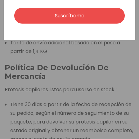
Paraguay, Perú, Uruguay.
Suscríbeme
A través de FedEx Express (3-6 días laborables)
Tarifa de envío base de 45 euros
Tarifa de envío adicional basada en el peso a
partir de 1,4 KG
Política De Devolución De
Mercancía
Protesis capilares listas para usarse en stock :
Tiene 30 días a partir de la fecha de recepción de
su pedido, según el número de seguimiento de su
paquete, para devolver su prótesis capilar en su
estado original y obtener un reembolso completo,