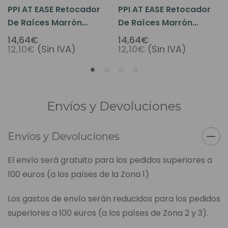
PPI AT EASE Retocador
PPI AT EASE Retocador
De Raíces Marrón
De Raíces Marrón
0.25oz
Grisáceo 0.25oz
14,64€
14,64€
12,10€
(Sin IVA)
12,10€
(Sin IVA)
Envíos y Devoluciones
Envíos y Devoluciones
El envío será gratuito para los pedidos superiores a
100 euros (a los países de la Zona 1)
Los gastos de envío serán reducidos para los pedidos
superiores a 100 euros (a los países de Zona 2 y 3).