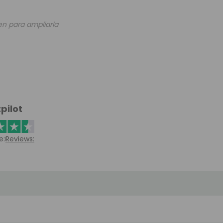
en para ampliarla
pilot
e:
Reviews: