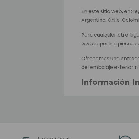
En este sitio web, entr
Argentina, Chile, Colom
Para cualquier otro luga
www.superhairpieces.
Ofrecemos una entrega 
del embalaje exterior ni
Información I
El tiempo estimado de 
hacer el pago. Este es e
productos entre almacen
El tiempo estimado de 
sido despachado (depend
Envío Gratis
D