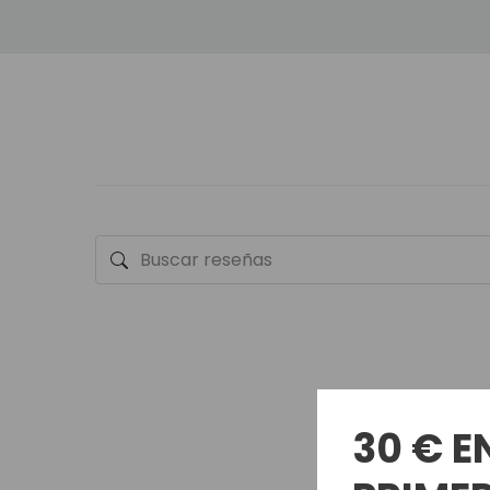
30 € E