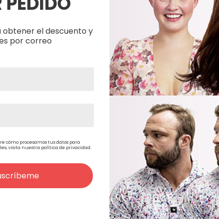
 PEDIDO
 obtener el descuento y
es por correo
re cómo procesamos tus datos para
, visita nuestra política de privacidad.
In
Beautimark Shampoo +
PROGEN NU
oz
Conditioner + Leave-In
HYDRATING
uscríbeme
60,50€
61,17€
)
50,00€
(Sin IVA)
50,55€
(
Conditioner Gift Set
CONDITIO