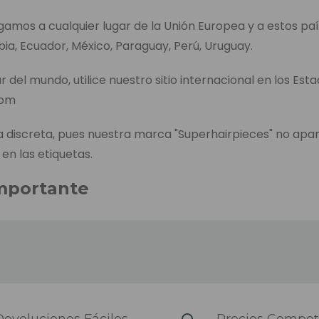
egamos a cualquier lugar de la Unión Europea y a estos paí
bia, Ecuador, México, Paraguay, Perú, Uruguay.
r del mundo, utilice nuestro sitio internacional en los Est
com
discreta, pues nuestra marca "Superhairpieces" no apa
 en las etiquetas.
mportante
entrega de cada producto aparece en la página de pedid
l tiempo que se tarda en enviar el producto, incluido el t
es, en caso de no tenerlo en el almacén de los Países B
envío es el tiempo que tardamos en enviar el pedido desp
iendo de la zona del país y el transportista que se haya
evoluciones Fáciles
Precios Competi