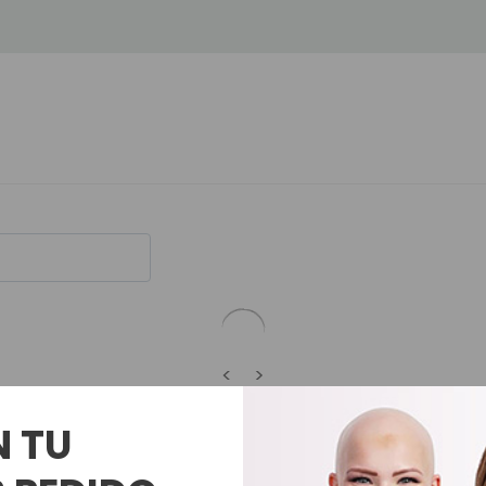
<
>
N TU
Productos Relacionados