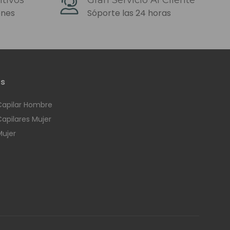
ros tampoco podemos
ones
Sóporte las 24 horas
os
Luxemburgo.
Capilar Hombre
Capilares Mujer
Mujer