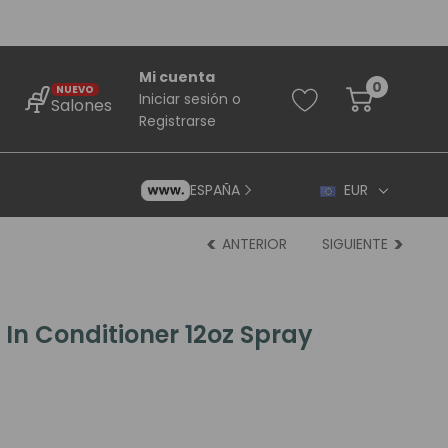
Mi cuenta
0
NUEVO
Iniciar sesión
o
Salones
Registrarse
ESPAÑA
EUR
ANTERIOR
SIGUIENTE
 In Conditioner 12oz Spray
rincipiantes
ara Principiantes