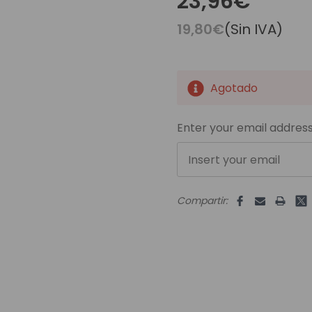
23,96€
es Runhair
Preguntas Frecuentes
Videoteca
Comenzar Aqui
Catálogo D
19,80€
(Sin IVA)
Contacto
Envíos Y Devoluciones
Agotado
Unidades
disponibles:
Enter your email address
Compartir: