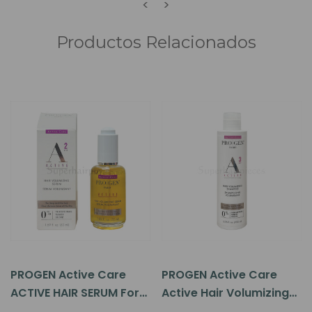
<
>
Productos Relacionados
PROGEN Active Care
PROGEN Active Care
ACTIVE HAIR SERUM For
Active Hair Volumizing
Thinning Hair 1.69oz
Shampoo For Thinning