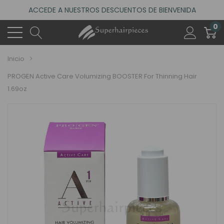
ACCEDE A NUESTROS DESCUENTOS DE BIENVENIDA
0
4.6
(485 reseñas)
VISITA NUESTRO NUEVO SALÓN EN MADRID
Inicio
ACCEDE A NUESTROS DESCUENTOS DE BIENVENIDA
4.6
PROGEN Active Care Volumizing BOOSTER For Thinning Hair
(485 reseñas)
1.69oz