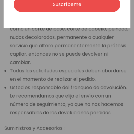
artículo devuelto no está en su estado y embalaje
Suscríbeme
originales.
Si usted ha seleccionado una opción de venta final,
como un corte de base, corte de cabello, peinado,
nudos decolorados, permanente o cualquier
servicio que altere permanentemente la prótesis
capilar, entonces no se puede devolver ni
cambiar.
Todas las solicitudes especiales deben abordarse
en el momento de realizar el pedido.
Usted es responsable del franqueo de devolución.
Le recomendamos que elija el envío con un
número de seguimiento, ya que no nos hacemos
responsables de las devoluciones perdidas.
Suministros y Accesorios :