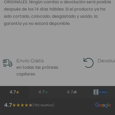
ORIGINALES. Ningún cambio o devolución será posible
después de los 14 días hábiles. Si el producto ya ha
sido cortado, colocado, desgastado y usado, la
garantía ya no estará disponible.
Envío Gratis
Devoluc
en todas las prótesis
capilares
4.7
4.7
4.7
4.7
(
763
reseñas)