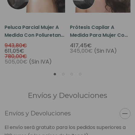
Peluca Parcial Mujer A
Prótesis Capilar A
Medida Con Poliuretano
Medida Para Mujer Con
Perimetral Y Tul Frontal
Micro Piel Y Tul Frontal
943,80€
417,45€
611,05€
345,00€
(Sin IVA)
- PW2016
T51
780,00€
505,00€
(Sin IVA)
Envíos y Devoluciones
Envíos y Devoluciones
El envío será gratuito para los pedidos superiores a