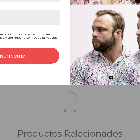
40,5 cm de largo
re cómo procesamos tus datos para
, visita nuestra política de privacidad.
De mediana a larga
uscríbeme
Naturalmente ondulado
Estilo libre
<
>
Productos Relacionados