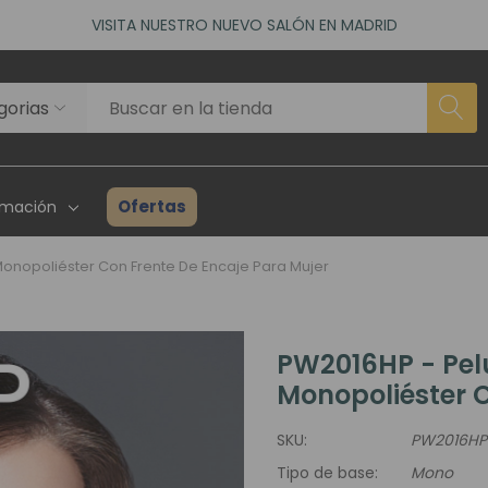
ACCEDE A NUESTROS DESCUENTOS DE BIENVENIDA
as)
VISITA NUESTRO NUEVO SALÓN EN MADRID
ACCEDE A NUESTROS DESCUENTOS DE BIENVENIDA
as)
Ofertas
rmación
Monopoliéster Con Frente De Encaje Para Mujer
PW2016HP - Pel
rhairpieces
Creadores Superhair
Inventario
Monopoliéster C
es Asociados
Reseñas Y Testimonios
Guía Para P
SKU:
PW2016HP
ta Profesional
Proyecto Solidario
Consulta P
Tipo de base:
Mono