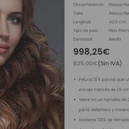
es Runhair
Preguntas Frecuentes
Videoteca
Circunferencia:
Peluca Par
Comenzar Aqui
Catálogo D
Talla:
Peluca Par
Contacto
Longitud:
40,5 Cm
Envíos Y Devoluciones
Tipo de pelo:
Pelo Pre
Densidad:
Media
998,25€
825,00€
(Sin IVA)
Peluca 3/4 parcial que u
encaje francés de 1,9 cm
Viene en un tamaño de 2
parte delantera y traser
Sostiene 125% de densid