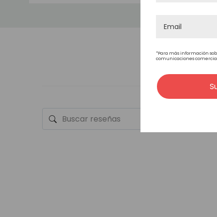
LARGO DEL CABELLO
*Para más información sob
comunicaciones comerciales
LA DURABILIDAD
S
ONDULADO
ESTILO DEL CABELLO