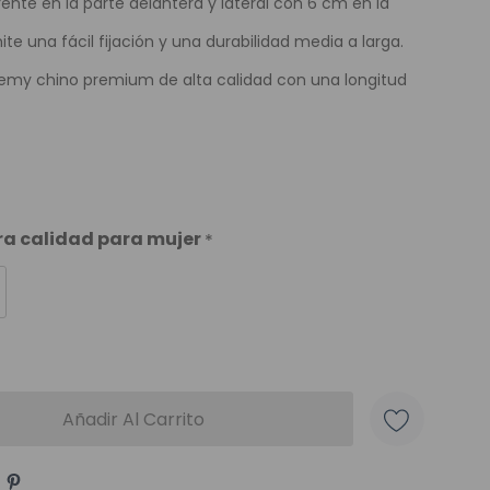
rente en la parte delantera y lateral con 6 cm en la
te una fácil fijación y una durabilidad media a larga.
Remy chino premium de alta calidad con una longitud
era calidad para mujer
*