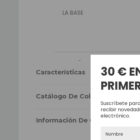
LA BASE
TAMAÑO
30 € E
Características
PRIMER
Catálogo De Colores
Suscríbete para
recibir novedad
DENSIDAD
electrónico.
Información De Garantía
CABELLO