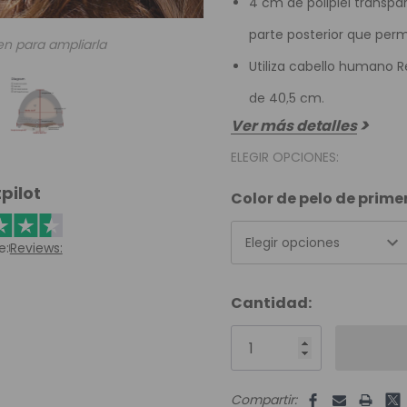
4 cm de polipiel transpa
parte posterior que permi
en para ampliarla
Utiliza cabello humano 
de 40,5 cm.
Ver más detalles
ELEGIR OPCIONES:
pilot
Color de pelo de prim
Elegir opciones
e:
Reviews:
Unidades
Cantidad:
disponibles:
Compartir: