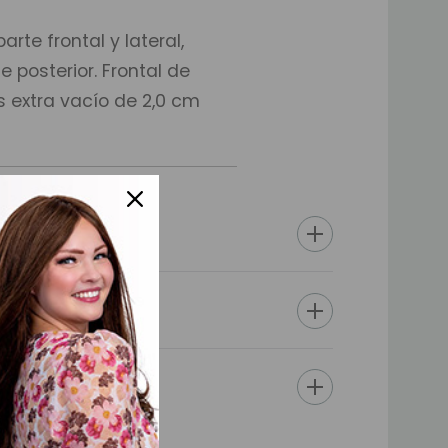
rte frontal y lateral,
 posterior. Frontal de
s extra vacío de 2,0 cm
 cm, se puede reducir a
de las sienes, siéntase
 forma ovalada de 23x24
idad