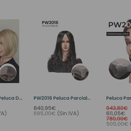
 Peluca De
PW2016 Peluca Parcial
Peluca Par
o Premium
Para Dama Con Tejido
Medida Co
840,95€
943,80€
VA)
695,00€
(Sin IVA)
611,05€
Monofilamento Y Frente
Perimetral
780,00€
De Tul
PW2016
505,00€