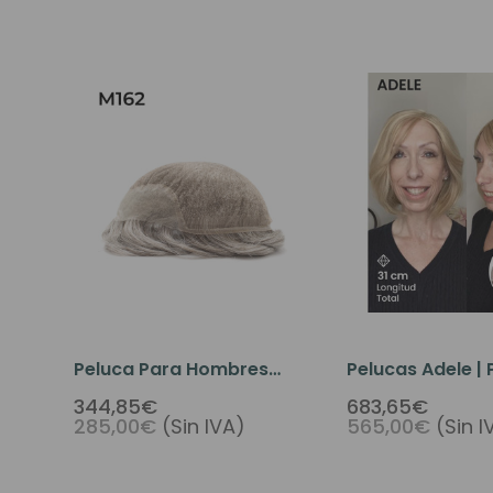
Peluca Para Hombres
Pelucas Adele |
M162 Con Encaje, Pieza De
Cabello Human
344,85€
683,65€
285,00€
(Sin IVA)
565,00€
(Sin I
Cabello Con Frente De Piel
Para Mujer