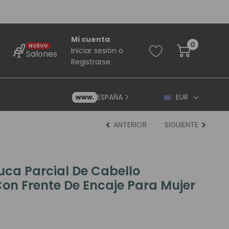
Mi cuenta
0
NUEVO
Iniciar sesión
o
Salones
Registrarse
ESPAÑA
EUR
ANTERIOR
SIGUIENTE
uca Parcial De Cabello
on Frente De Encaje Para Mujer
rincipiantes
ara Principiantes