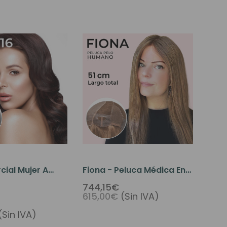
cial Mujer A
Fiona - Peluca Médica En
n Poliuretano
Monofilamento De Seda
744,15€
615,00€
(Sin IVA)
 Y Tul Frontal -
Con Frente De Encaje Y
Pestañas En Silicona
(Sin IVA)